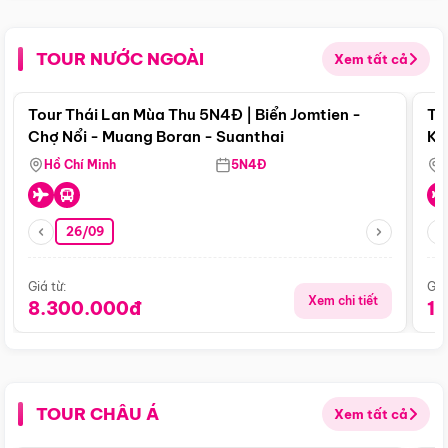
TOUR NƯỚC NGOÀI
Xem tất cả
Điểm nổi bật
Tour Thái Lan Mùa Thu 5N4Đ | Biển Jomtien -
To
Chợ Nổi - Muang Boran - Suanthai
Ku
Si
Hồ Chí Minh
5N4Đ
26/09
Giá từ:
Giá
Xem chi tiết
8.300.000đ
1
TOUR CHÂU Á
Xem tất cả
Điểm nổi bật