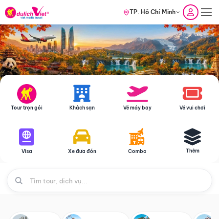
TP. Hồ Chí Minh
Tour trọn gói
Khách sạn
Vé máy bay
Vé vui chơi
Thêm
Visa
Xe đưa đón
Combo