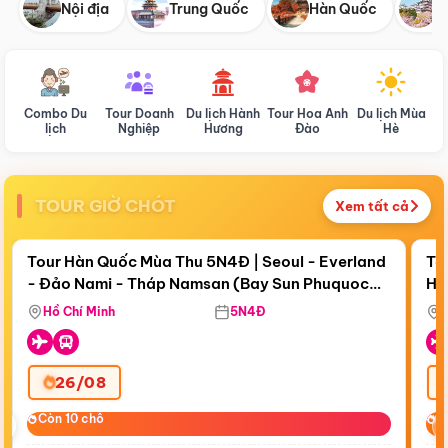
Nội địa
Trung Quốc
Hàn Quốc
N
Combo Du
Tour Doanh
Du lịch Hành
Tour Hoa Anh
Du lịch Mùa
D
lịch
Nghiệp
Hương
Đào
Hè
TOUR GIỜ CHÓT
Xem tất cả
Điểm nổi bật
Còn
18 ngày 21:27:37
Cò
Tour Hàn Quốc Mùa Thu 5N4Đ | Seoul - Everland
To
- Đảo Nami - Tháp Namsan (Bay Sun Phuquoc
Hò
Tặ
Airways)
Aq
Hồ Chí Minh
5N4Đ
26/08
‹
Còn 10 chỗ
Còn 10 chỗ
C
C