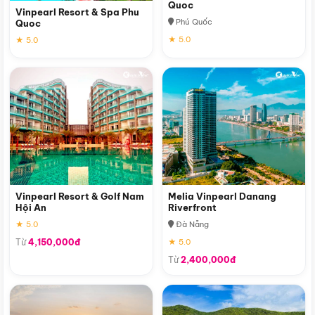
Quoc
Vinpearl Resort & Spa Phu
Phú Quốc
Quoc
★ 5.0
★ 5.0
Vinpearl Resort & Golf Nam
Melia Vinpearl Danang
Hội An
Riverfront
★ 5.0
Đà Nẵng
Từ
4,150,000đ
★ 5.0
Từ
2,400,000đ