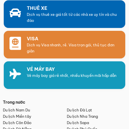
THUÊ XE
Dịch vụ thuê xe giá tốt từ các nhà xe uy tín và chu
đáo
VISA
Dịch vụ Visa nhanh, rẻ. Visa trọn gói, thủ tục đơn
giản
VÉ MÁY BAY
Vé máy bay giá rẻ nhất, nhiều khuyến mãi hấp dẫn
Trong nước
Du lịch Nam Du
Du lịch Đà Lạt
Du lịch Miền tây
Du lịch Nha Trang
Du lịch Côn Đảo
Du lịch Sapa