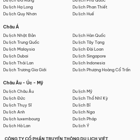
Du lịch Đà Nẵng
Du lịch Phú Quốc
Du lịch Hạ Long
Du lịch Phan Thiết
Du lịch Quy Nhơn
Du lịch Huế
Châu Á
Du lịch Nhật Bản
Du lịch Hàn Quốc
Du lịch Trung Quốc
Du lịch Tây Tạng
Du lịch Malaysia
Du lịch Đài Loan
Du lịch Dubai
Du lịch Singapore
Du lịch Thái Lan
Du lịch Indonesia
Du lịch Trương Gia Giới
Du lịch Phượng Hoàng Cổ Trấn
Châu Âu - Úc - Mỹ
Du lịch Châu Âu
Du lịch Mỹ
Du lịch Đức
Du lịch Thổ Nhĩ Kỳ
Du lịch Thụy Sĩ
Du lịch Bỉ
Du lịch Anh
Du lịch Nga
Du lịch luxembourg
Du lịch Pháp
Du lịch Hà Lan
Du lịch Ý
CÔNG TY CỔ PHẦN TRUYỀN THÔNG DU LỊCH VIỆT