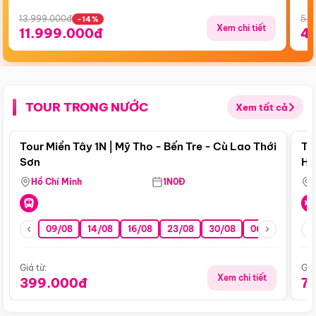
13.999.000đ
5.5
-14%
Xem chi tiết
11.999.000đ
4
TOUR TRONG NƯỚC
Xem tất cả
Điểm nổi bật
Tour Miền Tây 1N | Mỹ Tho - Bến Tre - Cù Lao Thới
To
Sơn
Hu
Hồ Chí Minh
1N0Đ
09/08
14/08
16/08
23/08
30/08
06/09
13/0
Giá từ:
Giá
Xem chi tiết
399.000đ
7