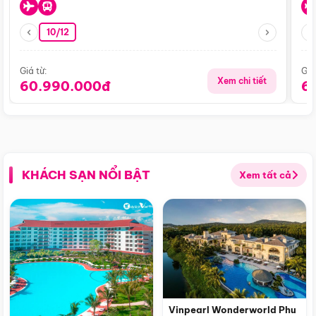
10/12
Giá từ:
Giá
Xem chi tiết
60.990.000đ
6
KHÁCH SẠN NỔI BẬT
Xem tất cả
Vinpearl Wonderworld Phu