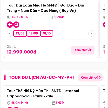
Tour Đài Loan Mùa Hè 5N4Đ | Đài Bắc - Đài
To
Trung - Nam Đầu - Cao Hùng ( Bay Vn)
Tr
Hồ Chí Minh
5N4Đ
13/08
12/09
01/10
Giá từ:
Giá
Xem chi tiết
12.999.000đ
1
TOUR DU LỊCH ÂU-ÚC-MỸ-PHI
Xem tất cả
Điểm nổi bật
Tour Thổ Nhĩ Kỳ Mùa Thu 8N7Đ | Istanbul -
To
Cappadocia - Pamukkale
Hồ Chí Minh
8N7Đ