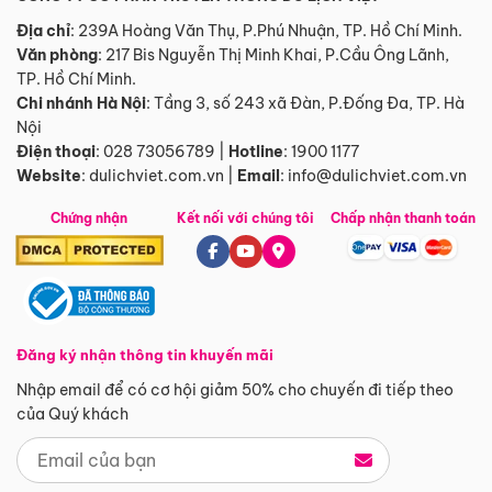
Địa chỉ
: 239A Hoàng Văn Thụ, P.Phú Nhuận, TP. Hồ Chí Minh.
Văn phòng
:
217 Bis Nguyễn Thị Minh Khai, P.Cầu Ông Lãnh,
TP. Hồ Chí Minh.
Chi nhánh Hà Nội
:
Tầng 3, số 243 xã Đàn, P.Đống Đa, TP. Hà
Nội
Điện thoại
:
028 73056789
|
Hotline
:
1900 1177
Website
:
dulichviet.com.vn
|
Email
:
info@dulichviet.com.vn
Chứng nhận
Kết nối với chúng tôi
Chấp nhận thanh toán
Đăng ký nhận thông tin khuyến mãi
Nhập email để có cơ hội giảm 50% cho chuyến đi tiếp theo
của Quý khách