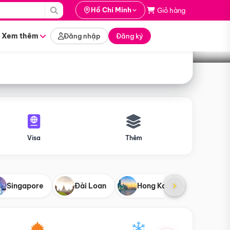
i hành
Hồ Chí Minh
Giỏ hàng
Tìm tour
tháng nào
Xem thêm
Đăng nhập
Đăng ký
Visa
Thêm
Singapore
Đài Loan
Hong Kong
Mỹ