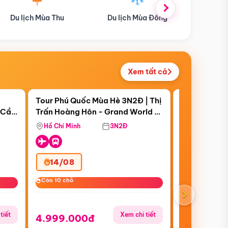
hu
Du lịch Mùa Đông
Combo Du lịch
Xem tất cả
 bật
Điểm nổi bật
Còn
08 ngày 00:40:59
|
Tour Phú Quốc Mùa Hè 3N2Đ | Thị
Tour Miền B
 Cần
Trấn Hoàng Hôn - Grand World -
Đồn - Móng C
 Cà
Vinwonders - Safari
Yên Tử - Vịn
Hồ Chí Minh
3N2Đ
Hồ Chí Minh
Quyền Giá S
14/08
31/07
Còn 10 chỗ
Còn 10 chỗ
Còn 10 chỗ
Còn 10 chỗ
›
tiết
Xem chi tiết
4.999.000đ
6.999.00