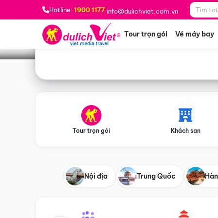
Bạn muốn đi đâu?
*
Hotline:
1900 1177
info@dulichviet.com.vn
Tour trọn gói
Vé máy bay
Tour trọn gói
Khách sạn
Nội địa
Trung Quốc
Hàn