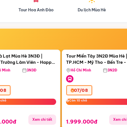
oa Anh Đào
Du lịch Mùa Hè
Du lịch Mùa T
Điểm nổi bật
Điểm nổi
ngày 00:40:59
Còn
01 ngày 00:40:59
à Lạt Mùa Hè 3N3Đ |
Tour Miền Tây 3N2Đ Mùa Hè 
Trường Lâm Viên - Happy
TP.HCM - Mỹ Tho - Bến Tre -
 Puppy Farm
Thơ - Sóc Trăng - Bạc Liêu -
í Minh
3N3Đ
Hồ Chí Minh
3N2Đ
Mau
/08
07/08
 chỗ
 chỗ
Còn 10 chỗ
Còn 10 chỗ
Xem chi tiết
Xem chi 
9.000đ
1.999.000đ