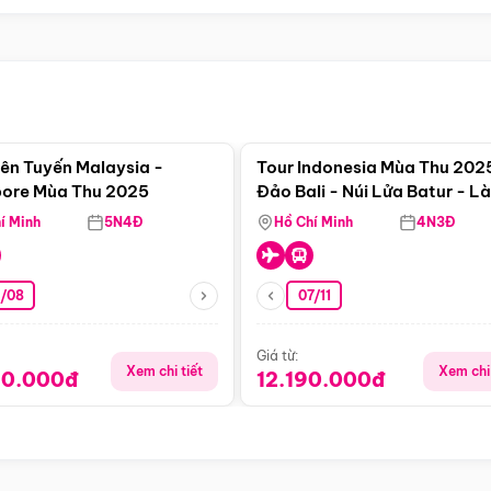
Điểm nổi bật
Điểm nổi
iên Tuyến Malaysia -
Tour Indonesia Mùa Thu 202
ore Mùa Thu 2025
Đảo Bali - Núi Lửa Batur - L
Penglipuran - Trải Nghiệm V
í Minh
5N4Đ
Hồ Chí Minh
4N3Đ
Thác
3/08
07/11
Giá từ:
Xem chi tiết
Xem chi 
90.000đ
12.190.000đ