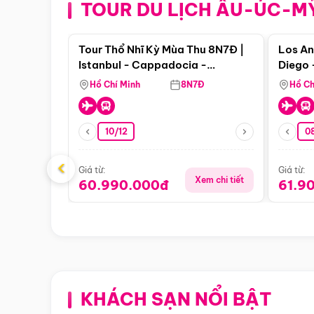
TOUR DU LỊCH ÂU-ÚC-M
Điểm nổi bật
Tour Thổ Nhĩ Kỳ Mùa Thu 8N7Đ |
Los An
Istanbul - Cappadocia -
Diego 
Pamukkale
Hồ Chí Minh
8N7Đ
Hồ Ch
10/12
0
‹
Giá từ:
Giá từ:
Xem chi tiết
60.990.000đ
61.9
KHÁCH SẠN NỔI BẬT