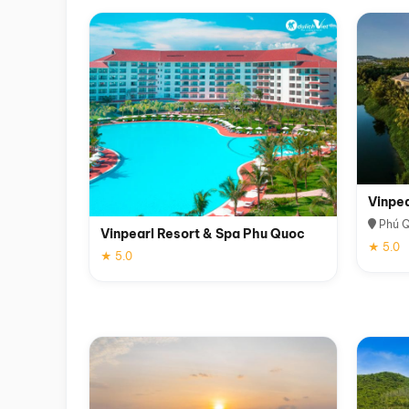
Vinpe
Phú 
Vinpearl Resort & Spa Phu Quoc
★ 5.0
★ 5.0