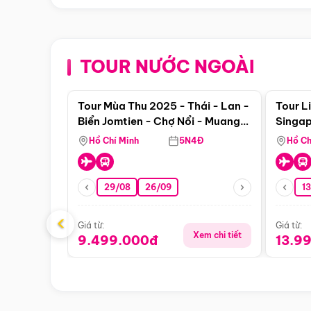
TOUR NƯỚC NGOÀI
Điểm nổi bật
Tour Mùa Thu 2025 - Thái - Lan -
Tour L
Biển Jomtien - Chợ Nổi - Muang
Singap
Boran Suanthai - Buffet Du
Hồ Chí Minh
5N4Đ
Hồ Ch
Thuyền Sông Chaophraya
29/08
26/09
1
‹
Giá từ:
Giá từ:
Xem chi tiết
9.499.000đ
13.9