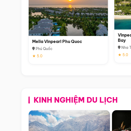
Vinpea
Bay
Melia Vinpearl Phu Quoc
Nha T
Phú Quốc
★ 5.0
★ 5.0
KINH NGHIỆM DU LỊCH