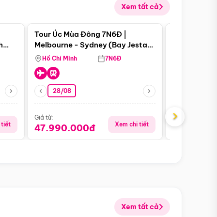
Xem tất cả
 bật
Điểm nổi bật
Tour Úc Mùa Đông 7N6Đ |
Tour Nam Ph
h
Melbourne - Sydney (Bay Jestar
Cape Town -
Page
Airways)
Bàn - Johan
Hồ Chí Minh
7N6Đ
Hồ Chí Minh
Safari - Lo
28/08
28/08
›
Giá từ:
Giá từ:
tiết
Xem chi tiết
47.990.000đ
88.900.0
Xem tất cả