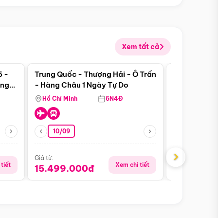
Xem tất cả
 bật
Điểm nổi bật
5 -
Trung Quốc - Thượng Hải - Ô Trấn
Thành Đô - 
àng
- Hàng Châu 1 Ngày Tự Do
Viên Gấu Tr
ượt
Hồ Chí Minh
5N4Đ
Hồ Chí Minh
10/09
06/08
›
Giá từ:
Giá từ:
tiết
Xem chi tiết
15.499.000đ
18.990.0