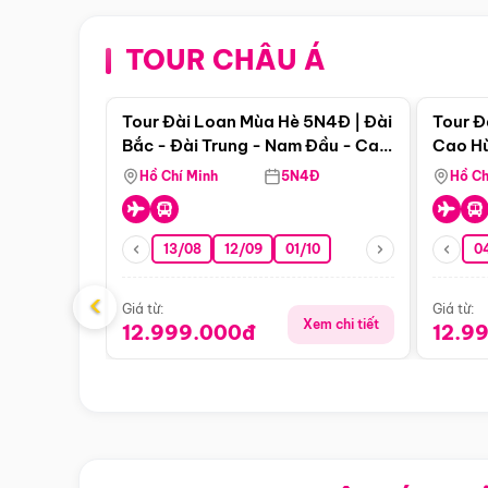
TOUR CHÂU Á
Điểm nổi bật
Tour Đài Loan Mùa Hè 5N4Đ | Đài
Tour Đ
Bắc - Đài Trung - Nam Đầu - Cao
Cao Hù
Hùng
Hồ Chí Minh
5N4Đ
Hồ Ch
13/08
12/09
01/10
0
‹
Giá từ:
Giá từ:
Xem chi tiết
12.999.000đ
12.9