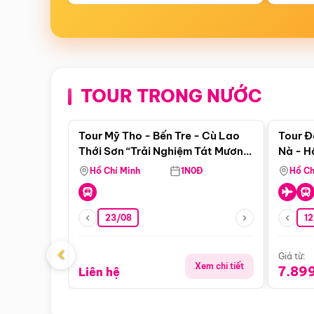
TOUR TRONG NƯỚC
Điểm nổi bật
Tour Mỹ Tho - Bến Tre - Cù Lao
Tour Đ
Thới Sơn “Trải Nghiệm Tát Mương
Nà - H
Bắt Cá”
Nha
Hồ Chí Minh
1N0Đ
Hồ Ch
23/08
12
‹
Giá từ:
Xem chi tiết
7.89
Liên hệ