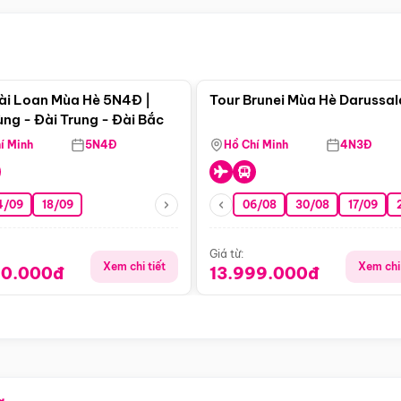
Điểm nổi bật
Điểm nổi
ài Loan Mùa Hè 5N4Đ |
Tour Brunei Mùa Hè Darussa
ng - Đài Trung - Đài Bắc
í Minh
5N4Đ
Hồ Chí Minh
4N3Đ
4/09
18/09
06/08
30/08
17/09
Giá từ:
Xem chi tiết
Xem chi 
90.000đ
13.999.000đ