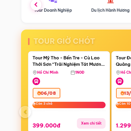
Tour Doanh Nghiệp
Du lịch Hành Hương
Tour H
TOUR GIỜ CHÓT
Điểm nổi bật
Còn
00:40:57
Còn
07 
Tour Mỹ Tho - Bến Tre - Cù Lao
Tour Đ
Thới Sơn “Trải Nghiệm Tát Mương
Quảng 
Bắt Cá”
Hill -
Hồ Chí Minh
1N0Đ
Hồ Ch
06/08
13
Còn 3 chỗ
Còn 3 chỗ
Còn 10
Còn 10
‹
Xem chi tiết
399.000đ
1.29