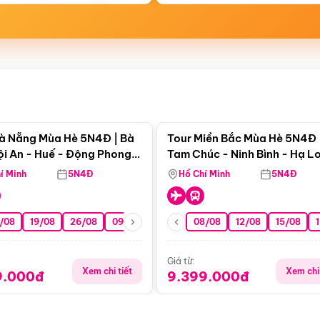
Điểm nổi bật
Điểm nổi
à Nẵng Mùa Hè 5N4Đ | Bà
Tour Miền Bắc Mùa Hè 5N4Đ 
ội An - Huế - Động Phong
Tam Chúc - Ninh Bình - Hạ L
í Minh
5N4Đ
Hồ Chí Minh
5N4Đ
/08
19/08
26/08
09/09
16/09
08/08
23/09
12/08
30/09
15/08
07/10
Giá từ:
Xem chi tiết
Xem chi 
9.000đ
9.399.000đ