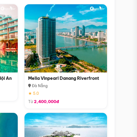
Hội An
Melia Vinpearl Danang Riverfront
Đà Nẵng
★ 5.0
Từ
2,400,000đ