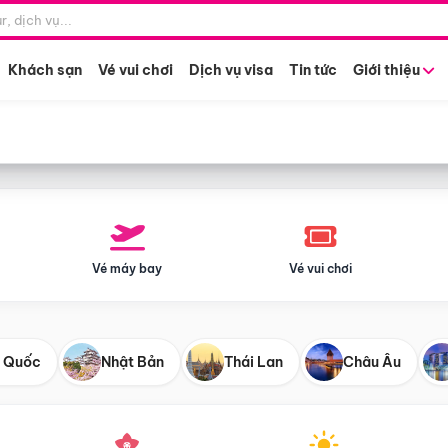
Điểm khởi hành
Tháng khở
Hồ Chí Minh
Bất kỳ 
Khách sạn
Vé vui chơi
Dịch vụ visa
Tin tức
Giới thiệu
Vé máy bay
Vé vui chơi
 Quốc
Nhật Bản
Thái Lan
Châu Âu