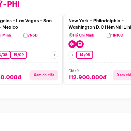
Ỹ-PHI
Điểm nổi bật
Điểm nổi
geles - Las Vegas - San
New York - Philadelphia -
- Mexico
Washington D.C Hẻm Núi Lin
Dương - Horseshoe Bend - 
í Minh
7N6Đ
Hồ Chí Minh
11N10Đ
- Phoenix
8/08
19/09
14/08
Giá từ:
Xem chi tiết
Xem chi 
00.000đ
112.900.000đ