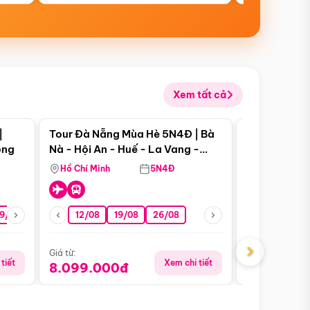
Xem tất cả
 bật
Điểm nổi bật
|
Tour Đà Nẵng Mùa Hè 5N4Đ | Bà
Tour Phú Qu
ong
Nà - Hội An - Huế - La Vang -
World - Vin
Động Thiên Đường
Hòn Thơm
Hồ Chí Minh
5N4Đ
Hồ Chí Minh
19/08
22/08
26/08
12/08
19/08
05/09
26/08
09/09
09/08
›
Giá từ:
Giá từ:
tiết
Xem chi tiết
8.099.000đ
5.899.00