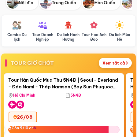
Nội địa
Trung Quốc
Hàn Quốc
N
Combo Du
Tour Doanh
Du lịch Hành
Tour Hoa Anh
Du lịch Mùa
D
lịch
Nghiệp
Hương
Đào
Hè
TOUR GIỜ CHÓT
Xem tất cả
Điểm nổi bật
Còn
17 ngày 17:50:09
Cò
Tour Hàn Quốc Mùa Thu 5N4Đ | Seoul - Everland
To
- Đảo Nami - Tháp Namsan (Bay Sun Phuquoc
Hò
Bay Sun Phuquoc Airways
Tặ
Airways)
Aq
Hồ Chí Minh
5N4Đ
26/08
‹
Còn 9/10 chỗ
Còn 9/10 chỗ
C
C