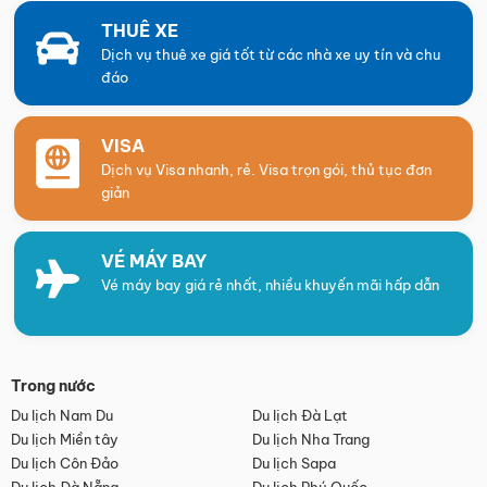
THUÊ XE
Dịch vụ thuê xe giá tốt từ các nhà xe uy tín và chu
đáo
VISA
Dịch vụ Visa nhanh, rẻ. Visa trọn gói, thủ tục đơn
giản
VÉ MÁY BAY
Vé máy bay giá rẻ nhất, nhiều khuyến mãi hấp dẫn
Trong nước
Du lịch Nam Du
Du lịch Đà Lạt
Du lịch Miền tây
Du lịch Nha Trang
Du lịch Côn Đảo
Du lịch Sapa