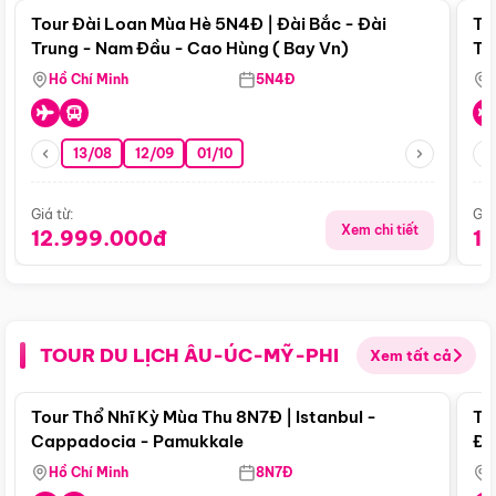
Tour Đài Loan Mùa Hè 5N4Đ | Đài Bắc - Đài
To
Trung - Nam Đầu - Cao Hùng ( Bay Vn)
Tr
Hồ Chí Minh
5N4Đ
13/08
12/09
01/10
Giá từ:
Giá
Xem chi tiết
12.999.000đ
1
TOUR DU LỊCH ÂU-ÚC-MỸ-PHI
Xem tất cả
Điểm nổi bật
Tour Thổ Nhĩ Kỳ Mùa Thu 8N7Đ | Istanbul -
To
Cappadocia - Pamukkale
Đế
Hồ Chí Minh
8N7Đ