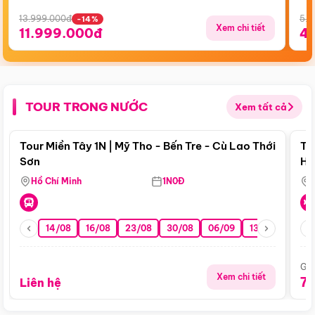
13.999.000đ
5.5
-14%
Xem chi tiết
11.999.000đ
4
TOUR TRONG NƯỚC
Xem tất cả
Điểm nổi bật
Tour Miền Tây 1N | Mỹ Tho - Bến Tre - Cù Lao Thới
To
Sơn
Hu
Hồ Chí Minh
1N0Đ
14/08
16/08
23/08
30/08
06/09
13/09
20/0
Giá
Xem chi tiết
7
Liên hệ