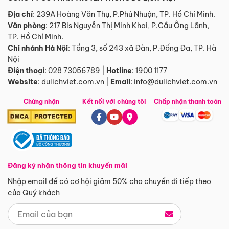
Địa chỉ
: 239A Hoàng Văn Thụ, P.Phú Nhuận, TP. Hồ Chí Minh.
Văn phòng
:
217 Bis Nguyễn Thị Minh Khai, P.Cầu Ông Lãnh,
TP. Hồ Chí Minh.
Chi nhánh Hà Nội
:
Tầng 3, số 243 xã Đàn, P.Đống Đa, TP. Hà
Nội
Điện thoại
:
028 73056789
|
Hotline
:
1900 1177
Website
:
dulichviet.com.vn
|
Email
:
info@dulichviet.com.vn
Chứng nhận
Kết nối với chúng tôi
Chấp nhận thanh toán
Đăng ký nhận thông tin khuyến mãi
Nhập email để có cơ hội giảm 50% cho chuyến đi tiếp theo
của Quý khách