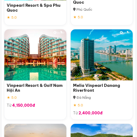
Quoc
Vinpearl Resort & Spa Phu
Phú Quốc
Quoc
★ 5.0
★ 5.0
Vinpearl Resort & Golf Nam
Melia Vinpearl Danang
Hội An
Riverfront
★ 5.0
Đà Nẵng
Từ
4,150,000đ
★ 5.0
Từ
2,400,000đ