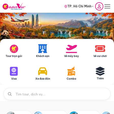
TP. Hồ Chí Minh
Tour trọn gói
Khách sạn
Vé máy bay
Vé vui chơi
Thêm
Visa
Xe đưa đón
Combo