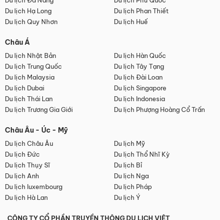
Du lịch Đà Nẵng
Du lịch Phú Quốc
Du lịch Hạ Long
Du lịch Phan Thiết
Du lịch Quy Nhơn
Du lịch Huế
Châu Á
Du lịch Nhật Bản
Du lịch Hàn Quốc
Du lịch Trung Quốc
Du lịch Tây Tạng
Du lịch Malaysia
Du lịch Đài Loan
Du lịch Dubai
Du lịch Singapore
Du lịch Thái Lan
Du lịch Indonesia
Du lịch Trương Gia Giới
Du lịch Phượng Hoàng Cổ Trấn
Châu Âu - Úc - Mỹ
Du lịch Châu Âu
Du lịch Mỹ
Du lịch Đức
Du lịch Thổ Nhĩ Kỳ
Du lịch Thụy Sĩ
Du lịch Bỉ
Du lịch Anh
Du lịch Nga
Du lịch luxembourg
Du lịch Pháp
Du lịch Hà Lan
Du lịch Ý
CÔNG TY CỔ PHẦN TRUYỀN THÔNG DU LỊCH VIỆT