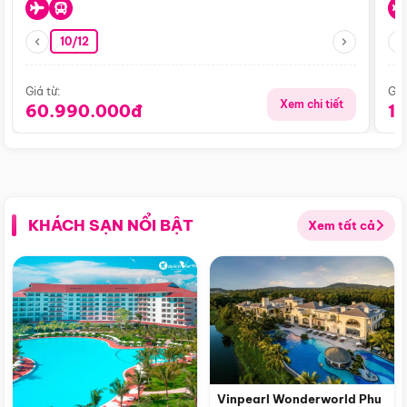
10/12
Giá từ:
Giá
Xem chi tiết
60.990.000đ
1
KHÁCH SẠN NỔI BẬT
Xem tất cả
Vinpearl Wonderworld Phu