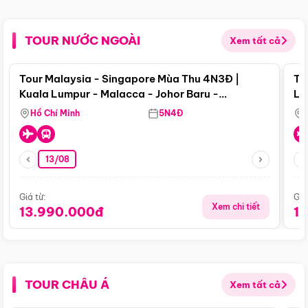
TOUR NƯỚC NGOÀI
Xem tất cả
Điểm nổi bật
Tour Malaysia - Singapore Mùa Thu 4N3Đ |
To
Kuala Lumpur - Malacca - Johor Baru -
Lử
Singapore
Hồ Chí Minh
5N4Đ
13/08
Giá từ:
Giá
Xem chi tiết
13.990.000đ
1
TOUR CHÂU Á
Xem tất cả
Điểm nổi bật