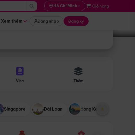
i hành
Hồ Chí Minh
Giỏ hàng
Tìm tour
tháng nào
Xem thêm
Đăng nhập
Đăng ký
Visa
Thêm
Singapore
Đài Loan
Hong Kong
Mỹ