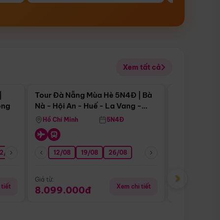
Xem tất cả
 bật
Điểm nổi bật
|
Tour Đà Nẵng Mùa Hè 5N4Đ | Bà
Tour Đà Nẵn
ong
Nà - Hội An - Huế - La Vang -
Nà - Hội An
Động Thiên Đường
Nha
Hồ Chí Minh
5N4Đ
Hồ Chí Minh
2/08
26/08
05/09
12/08
19/08
09/09
26/08
12/09
13/08
›
Giá từ:
Giá từ:
tiết
Xem chi tiết
8.099.000đ
6.899.00