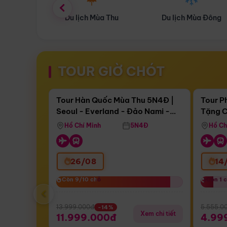
ùa Thu
Du lịch Mùa Đông
Combo Du lịch
TOUR GIỜ CHÓT
Điểm nổi bật
Còn
17 ngày 12:55:05
Còn
05 
Tour Hàn Quốc Mùa Thu 5N4Đ |
Tour P
Seoul - Everland - Đảo Nami -
Tặng C
Bay Sun Phuquoc Airways
Tặng C
Tháp Namsan (Bay Sun Phuquoc
Hôn - 
Hồ Chí Minh
5N4Đ
Hồ Ch
Airways)
26/08
14
Còn 9/10 chỗ
Còn 9/10 chỗ
Còn 1 
Còn 1 
‹
13.999.000đ
5.555.0
-14%
Xem chi tiết
11.999.000đ
4.99