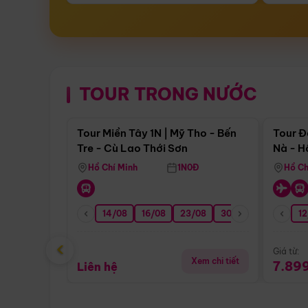
TOUR TRONG NƯỚC
Điểm nổi bật
Tour Miền Tây 1N | Mỹ Tho - Bến
Tour Đ
Tre - Cù Lao Thới Sơn
Nà - H
Nha
Hồ Chí Minh
1N0Đ
Hồ Ch
14/08
16/08
23/08
30/08
06/09
12
1
‹
Giá từ:
Xem chi tiết
7.89
Liên hệ