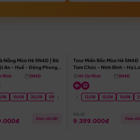
Điểm nổi bật
Điểm nổi
à Nẵng Mùa Hè 5N4Đ | Bà
Tour Miền Bắc Mùa Hè 5N4Đ 
ội An - Huế - Động Phong
Tam Chúc - Ninh Bình - Hạ L
í Minh
5N4Đ
Hồ Chí Minh
5N4Đ
/08
3/09
19/08
20/09
26/08
27/09
09/09
16/09
12/08
23/09
15/08
30/09
19/08
07/10
2
Giá từ:
Xem chi tiết
Xem chi 
9.000đ
9.399.000đ