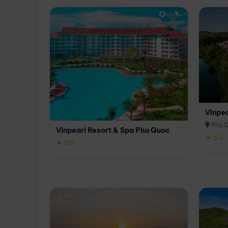
Vinpe
Phú 
Vinpearl Resort & Spa Phu Quoc
★ 5.0
★ 5.0