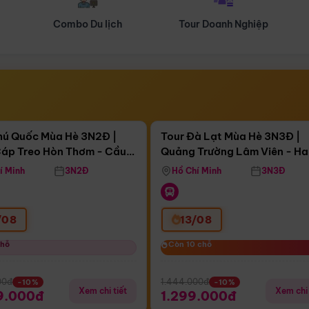
Tour Doanh Nghiệp
Du lịch Hành Hương
Điểm nổi bật
Điểm nổi
ngày 12:55:05
Còn
04 ngày 12:55:05
hú Quốc Mùa Hè 3N2Đ |
Tour Đà Lạt Mùa Hè 3N3Đ |
áp Treo Hòn Thơm - Cầu
Quảng Trường Lâm Viên - H
áp Treo Hòn Thơm
Công Viên Nước Aquatopia
Hill - Puppy Farm
í Minh
3N2Đ
Hồ Chí Minh
3N3Đ
/08
13/08
chỗ
chỗ
Còn 10 chỗ
Còn 10 chỗ
00đ
1.444.000đ
-10%
-10%
Xem chi tiết
Xem chi 
9.000đ
1.299.000đ