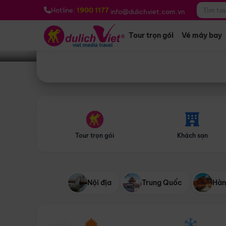
Bạn muốn đi đâu?
*
Hotline:
1900 1177
info@dulichviet.com.vn
Tour trọn gói
Vé máy bay
Tour trọn gói
Khách sạn
Nội địa
Trung Quốc
Hàn