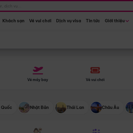
Điểm khởi hành
Tháng khở
Hồ Chí Minh
Bất kỳ 
Khách sạn
Vé vui chơi
Dịch vụ visa
Tin tức
Giới thiệu
Vé máy bay
Vé vui chơi
 Quốc
Nhật Bản
Thái Lan
Châu Âu