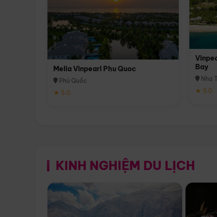
Vinpea
Bay
Melia Vinpearl Phu Quoc
Nha T
Phú Quốc
★ 5.0
★ 5.0
KINH NGHIỆM DU LỊCH