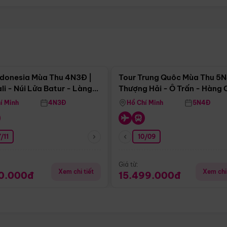
Điểm nổi bật
Điểm nổi
ndonesia Mùa Thu 4N3Đ |
Tour Trung Quôc Mùa Thu 5N
li - Núi Lửa Batur - Làng
Thượng Hải - Ô Trấn - Hàng
puran
(Tour Không Shopping)
í Minh
4N3Đ
Hồ Chí Minh
5N4Đ
/11
10/09
Giá từ:
Xem chi tiết
Xem chi 
90.000đ
15.499.000đ