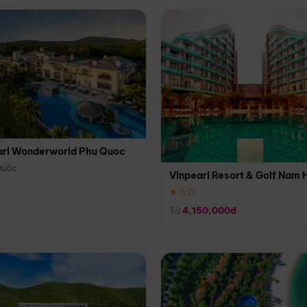
arl Wonderworld Phu Quoc
Quốc
Vinpearl Resort & Golf Nam 
★ 5.0
Từ
4,150,000đ