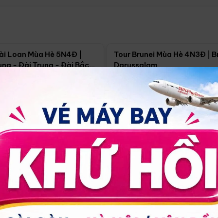
Điểm nổi bật
Điểm nổi
ài Loan Mùa Hè 5N4Đ |
Tour Brunei Mùa Hè 4N3Đ | B
ng - Đài Trung - Đài Bắc
Darussalam
j)
í Minh
5N4Đ
Hồ Chí Minh
4N3Đ
4/09
18/09
30/08
17/09
24/09
Giá từ:
Xem chi tiết
Xem chi 
90.000đ
14.499.000đ