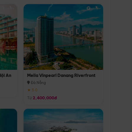
Hội An
Melia Vinpearl Danang Riverfront
Đà Nẵng
★ 5.0
Từ
2,400,000đ