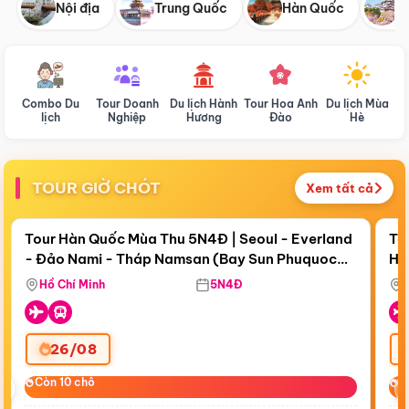
Nội địa
Trung Quốc
Hàn Quốc
N
Combo Du
Tour Doanh
Du lịch Hành
Tour Hoa Anh
Du lịch Mùa
D
lịch
Nghiệp
Hương
Đào
Hè
TOUR GIỜ CHÓT
Xem tất cả
Điểm nổi bật
Còn
18 ngày 08:18:47
Cò
Tour Hàn Quốc Mùa Thu 5N4Đ | Seoul - Everland
To
- Đảo Nami - Tháp Namsan (Bay Sun Phuquoc
Hò
Bay Sun Phuquoc Airways
Tặ
Airways)
Aq
Hồ Chí Minh
5N4Đ
26/08
‹
Còn 10 chỗ
Còn 10 chỗ
C
C