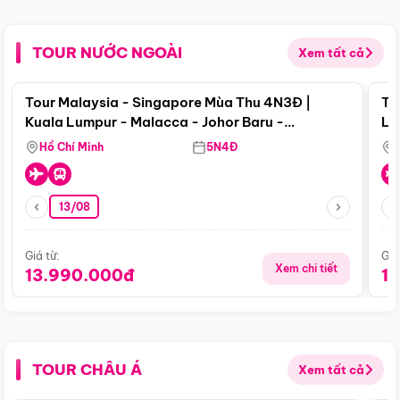
TOUR NƯỚC NGOÀI
Xem tất cả
Điểm nổi bật
Tour Malaysia - Singapore Mùa Thu 4N3Đ |
To
Kuala Lumpur - Malacca - Johor Baru -
Lử
Singapore
Hồ Chí Minh
5N4Đ
13/08
Giá từ:
Giá
Xem chi tiết
13.990.000đ
1
TOUR CHÂU Á
Xem tất cả
Điểm nổi bật