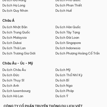
Du lịch Đà Nẵng
Du lịch Phú Quốc
Du lịch Hạ Long
Du lịch Phan Thiết
Du lịch Quy Nhơn
Du lịch Huế
Châu Á
Du lịch Nhật Bản
Du lịch Hàn Quốc
Du lịch Trung Quốc
Du lịch Tây Tạng
Du lịch Malaysia
Du lịch Đài Loan
Du lịch Dubai
Du lịch Singapore
Du lịch Thái Lan
Du lịch Indonesia
Du lịch Trương Gia Giới
Du lịch Phượng Hoàng Cổ Trấn
Châu Âu - Úc - Mỹ
Du lịch Châu Âu
Du lịch Mỹ
Du lịch Đức
Du lịch Thổ Nhĩ Kỳ
Du lịch Thụy Sĩ
Du lịch Bỉ
Du lịch Anh
Du lịch Nga
Du lịch luxembourg
Du lịch Pháp
Du lịch Hà Lan
Du lịch Ý
CÔNG TY CỔ PHẦN TRUYỀN THÔNG DU LỊCH VIỆT