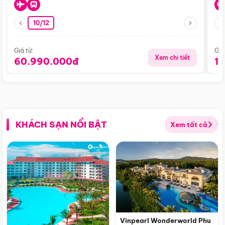
10/12
Giá từ:
Giá
Xem chi tiết
60.990.000đ
1
KHÁCH SẠN NỔI BẬT
Xem tất cả
Vinpearl Wonderworld Phu