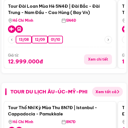
Tour Đài Loan Mùa Hè 5N4Đ | Đài Bắc - Đài
To
Trung - Nam Đầu - Cao Hùng ( Bay Vn)
Tr
Hồ Chí Minh
5N4Đ
13/08
12/09
01/10
Giá từ:
Giá
Xem chi tiết
12.999.000đ
1
TOUR DU LỊCH ÂU-ÚC-MỸ-PHI
Xem tất cả
Điểm nổi bật
Tour Thổ Nhĩ Kỳ Mùa Thu 8N7Đ | Istanbul -
To
Cappadocia - Pamukkale
Đế
Hồ Chí Minh
8N7Đ