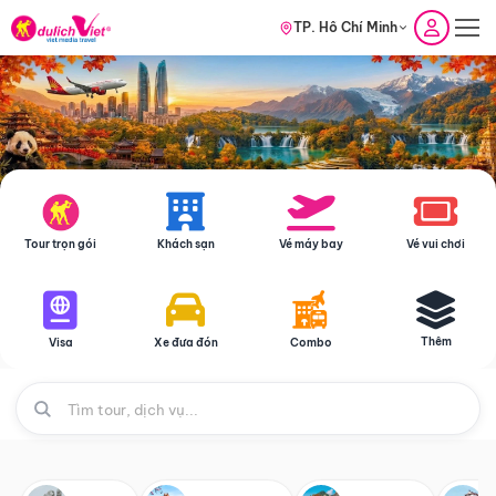
TP. Hồ Chí Minh
Tour trọn gói
Khách sạn
Vé máy bay
Vé vui chơi
Thêm
Visa
Xe đưa đón
Combo