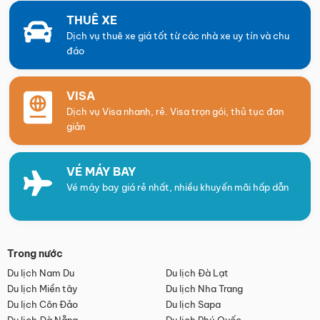
THUÊ XE
Dịch vụ thuê xe giá tốt từ các nhà xe uy tín và chu
đáo
VISA
Dịch vụ Visa nhanh, rẻ. Visa trọn gói, thủ tục đơn
giản
VÉ MÁY BAY
Vé máy bay giá rẻ nhất, nhiều khuyến mãi hấp dẫn
Trong nước
Du lịch Nam Du
Du lịch Đà Lạt
Du lịch Miền tây
Du lịch Nha Trang
Du lịch Côn Đảo
Du lịch Sapa