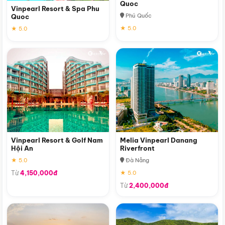
Quoc
Vinpearl Resort & Spa Phu
Phú Quốc
Quoc
★ 5.0
★ 5.0
Vinpearl Resort & Golf Nam
Melia Vinpearl Danang
Hội An
Riverfront
★ 5.0
Đà Nẵng
Từ
4,150,000đ
★ 5.0
Từ
2,400,000đ