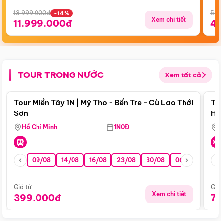
13.999.000đ
5.5
-14%
Xem chi tiết
11.999.000đ
4
TOUR TRONG NƯỚC
Xem tất cả
Điểm nổi bật
Tour Miền Tây 1N | Mỹ Tho - Bến Tre - Cù Lao Thới
To
Sơn
Hu
Hồ Chí Minh
1N0Đ
09/08
14/08
16/08
23/08
30/08
06/09
13/0
Giá từ:
Giá
Xem chi tiết
399.000đ
7