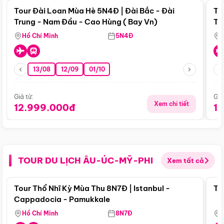
Tour Đài Loan Mùa Hè 5N4Đ | Đài Bắc - Đài
To
Trung - Nam Đầu - Cao Hùng ( Bay Vn)
Tr
Hồ Chí Minh
5N4Đ
13/08
12/09
01/10
Giá từ:
Giá
Xem chi tiết
12.999.000đ
1
TOUR DU LỊCH ÂU-ÚC-MỸ-PHI
Xem tất cả
Điểm nổi bật
Tour Thổ Nhĩ Kỳ Mùa Thu 8N7Đ | Istanbul -
To
Cappadocia - Pamukkale
Hồ Chí Minh
8N7Đ