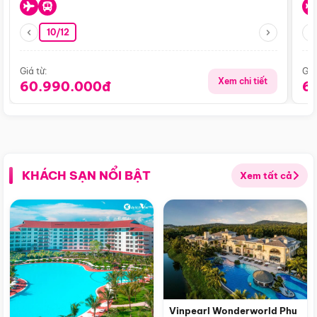
10/12
Giá từ:
Giá
Xem chi tiết
60.990.000đ
6
KHÁCH SẠN NỔI BẬT
Xem tất cả
Vinpearl Wonderworld Phu