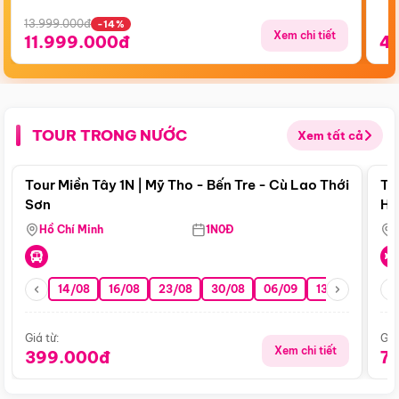
13.999.000đ
-14%
Xem chi tiết
11.999.000đ
4
TOUR TRONG NƯỚC
Xem tất cả
Điểm nổi bật
Tour Miền Tây 1N | Mỹ Tho - Bến Tre - Cù Lao Thới
To
Sơn
Hu
Hồ Chí Minh
1N0Đ
14/08
16/08
23/08
30/08
06/09
13/09
20/0
Giá từ:
Giá
Xem chi tiết
399.000đ
7