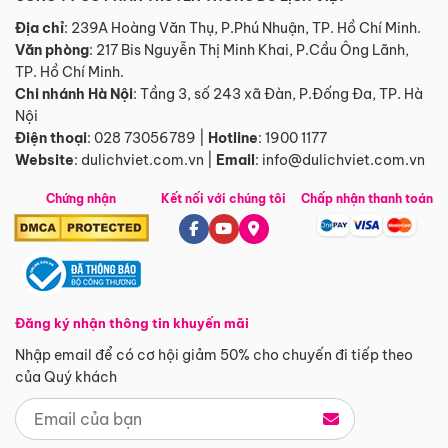
Địa chỉ
: 239A Hoàng Văn Thụ, P.Phú Nhuận, TP. Hồ Chí Minh.
Văn phòng
:
217 Bis Nguyễn Thị Minh Khai, P.Cầu Ông Lãnh,
TP. Hồ Chí Minh.
Chi nhánh Hà Nội
:
Tầng 3, số 243 xã Đàn, P.Đống Đa, TP. Hà
Nội
Điện thoại
:
028 73056789
|
Hotline
:
1900 1177
Website
:
dulichviet.com.vn
|
Email
:
info@dulichviet.com.vn
Chứng nhận
Kết nối với chúng tôi
Chấp nhận thanh toán
Đăng ký nhận thông tin khuyến mãi
Nhập email để có cơ hội giảm 50% cho chuyến đi tiếp theo
của Quý khách