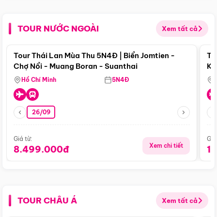
TOUR NƯỚC NGOÀI
Xem tất cả
Điểm nổi bật
Tour Thái Lan Mùa Thu 5N4Đ | Biển Jomtien -
To
Chợ Nổi - Muang Boran - Suanthai
Ku
Si
Hồ Chí Minh
5N4Đ
26/09
Giá từ:
Giá
Xem chi tiết
8.499.000đ
1
TOUR CHÂU Á
Xem tất cả
Điểm nổi bật