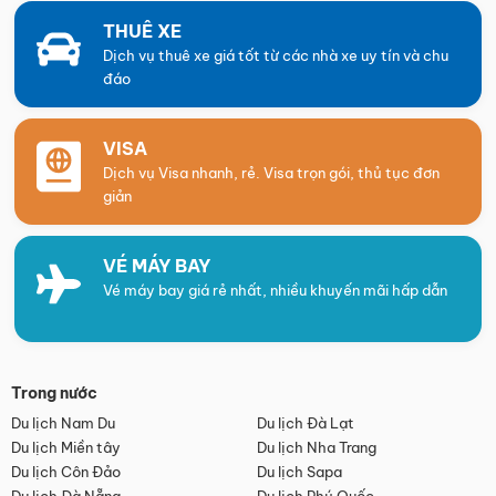
THUÊ XE
Dịch vụ thuê xe giá tốt từ các nhà xe uy tín và chu
đáo
VISA
Dịch vụ Visa nhanh, rẻ. Visa trọn gói, thủ tục đơn
giản
VÉ MÁY BAY
Vé máy bay giá rẻ nhất, nhiều khuyến mãi hấp dẫn
Trong nước
Du lịch Nam Du
Du lịch Đà Lạt
Du lịch Miền tây
Du lịch Nha Trang
Du lịch Côn Đảo
Du lịch Sapa