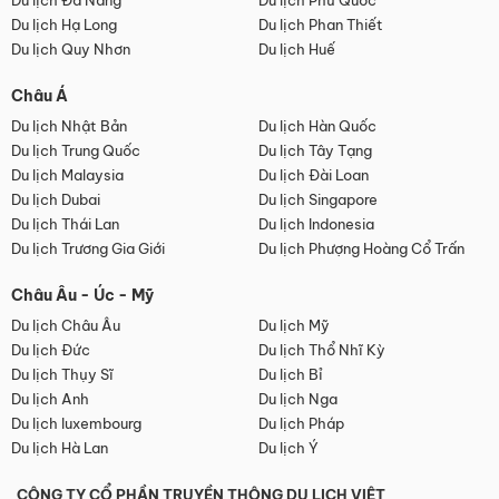
Du lịch Đà Nẵng
Du lịch Phú Quốc
Du lịch Hạ Long
Du lịch Phan Thiết
Du lịch Quy Nhơn
Du lịch Huế
Châu Á
Du lịch Nhật Bản
Du lịch Hàn Quốc
Du lịch Trung Quốc
Du lịch Tây Tạng
Du lịch Malaysia
Du lịch Đài Loan
Du lịch Dubai
Du lịch Singapore
Du lịch Thái Lan
Du lịch Indonesia
Du lịch Trương Gia Giới
Du lịch Phượng Hoàng Cổ Trấn
Châu Âu - Úc - Mỹ
Du lịch Châu Âu
Du lịch Mỹ
Du lịch Đức
Du lịch Thổ Nhĩ Kỳ
Du lịch Thụy Sĩ
Du lịch Bỉ
Du lịch Anh
Du lịch Nga
Du lịch luxembourg
Du lịch Pháp
Du lịch Hà Lan
Du lịch Ý
CÔNG TY CỔ PHẦN TRUYỀN THÔNG DU LỊCH VIỆT