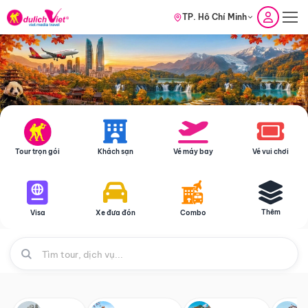
TP. Hồ Chí Minh
Tour trọn gói
Khách sạn
Vé máy bay
Vé vui chơi
Thêm
Visa
Xe đưa đón
Combo