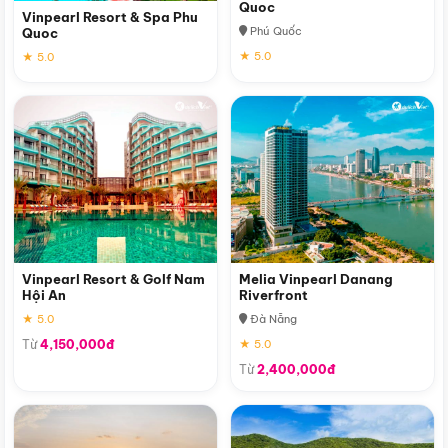
Quoc
Vinpearl Resort & Spa Phu
Phú Quốc
Quoc
★ 5.0
★ 5.0
Vinpearl Resort & Golf Nam
Melia Vinpearl Danang
Hội An
Riverfront
★ 5.0
Đà Nẵng
Từ
4,150,000đ
★ 5.0
Từ
2,400,000đ