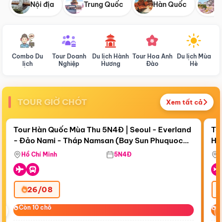
Nội địa
Trung Quốc
Hàn Quốc
N
Combo Du
Tour Doanh
Du lịch Hành
Tour Hoa Anh
Du lịch Mùa
D
lịch
Nghiệp
Hương
Đào
Hè
TOUR GIỜ CHÓT
Xem tất cả
Điểm nổi bật
Còn
19 ngày 02:14:39
Cò
Tour Hàn Quốc Mùa Thu 5N4Đ | Seoul - Everland
To
- Đảo Nami - Tháp Namsan (Bay Sun Phuquoc
Hò
Tặ
Airways)
Aq
Hồ Chí Minh
5N4Đ
26/08
‹
Còn 10 chỗ
Còn 10 chỗ
C
C