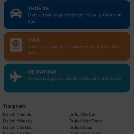
THUÊ XE
Dịch vụ thuê xe giá tốt từ các nhà xe uy tín và chu
đáo
VISA
Dịch vụ Visa nhanh, rẻ. Visa trọn gói, thủ tục đơn
giản
VÉ MÁY BAY
Vé máy bay giá rẻ nhất, nhiều khuyến mãi hấp dẫn
Trong nước
Du lịch Nam Du
Du lịch Đà Lạt
Du lịch Miền tây
Du lịch Nha Trang
Du lịch Côn Đảo
Du lịch Sapa