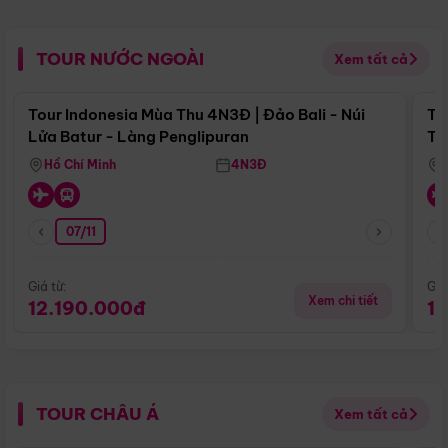
TOUR NƯỚC NGOÀI
Xem tất cả
Điểm nổi bật
Tour Indonesia Mùa Thu 4N3Đ | Đảo Bali - Núi
To
Lửa Batur - Làng Penglipuran
Tr
Hồ Chí Minh
4N3Đ
07/11
Giá từ:
Giá
Xem chi tiết
12.190.000đ
1
TOUR CHÂU Á
Xem tất cả
Điểm nổi bật