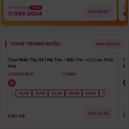
13.999.000đ
5.5
-14%
Xem chi tiết
11.999.000đ
4
TOUR TRONG NƯỚC
Xem tất cả
Điểm nổi bật
Tour Miền Tây 1N | Mỹ Tho - Bến Tre - Cù Lao Thới
To
Sơn
Hu
Hồ Chí Minh
1N0Đ
14/08
16/08
23/08
30/08
06/09
13/09
20/0
Giá
Xem chi tiết
7
Liên hệ