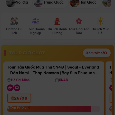
Nội địa
Trung Quốc
Hàn Quốc
N
Combo Du
Tour Doanh
Du lịch Hành
Tour Hoa Anh
Du lịch Mùa
D
lịch
Nghiệp
Hương
Đào
Hè
TOUR GIỜ CHÓT
Xem tất cả
Điểm nổi bật
Còn
16 ngày 10:02:53
Cò
Tour Hàn Quốc Mùa Thu 5N4Đ | Seoul - Everland
To
- Đảo Nami - Tháp Namsan (Bay Sun Phuquoc
Hò
Bay Sun Phuquoc Airways
Tặ
Airways)
Aq
Hồ Chí Minh
5N4Đ
26/08
‹
Còn 9/10 chỗ
Còn 9/10 chỗ
C
C