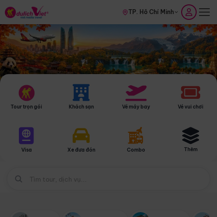
TP. Hồ Chí Minh
Tour trọn gói
Khách sạn
Vé máy bay
Vé vui chơi
Thêm
Visa
Xe đưa đón
Combo