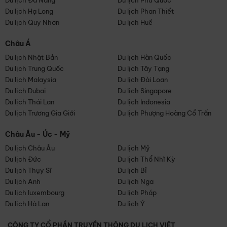
Du lịch Đà Nẵng
Du lịch Phú Quốc
Du lịch Hạ Long
Du lịch Phan Thiết
Du lịch Quy Nhơn
Du lịch Huế
Châu Á
Du lịch Nhật Bản
Du lịch Hàn Quốc
Du lịch Trung Quốc
Du lịch Tây Tạng
Du lịch Malaysia
Du lịch Đài Loan
Du lịch Dubai
Du lịch Singapore
Du lịch Thái Lan
Du lịch Indonesia
Du lịch Trương Gia Giới
Du lịch Phượng Hoàng Cổ Trấn
Châu Âu - Úc - Mỹ
Du lịch Châu Âu
Du lịch Mỹ
Du lịch Đức
Du lịch Thổ Nhĩ Kỳ
Du lịch Thụy Sĩ
Du lịch Bỉ
Du lịch Anh
Du lịch Nga
Du lịch luxembourg
Du lịch Pháp
Du lịch Hà Lan
Du lịch Ý
CÔNG TY CỔ PHẦN TRUYỀN THÔNG DU LỊCH VIỆT