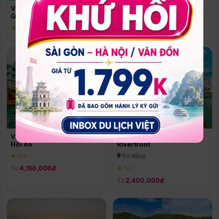
Quoc
Vinpearl Resort & Spa Phu
Phú Quốc
Quoc
★ 5.0
★ 5.0
Vinpearl Resort & Golf Nam
Melia Vinpearl Danang
Hội An
Riverfront
★ 5.0
Đà Nẵng
Từ
4,150,000đ
★ 5.0
Từ
2,400,000đ