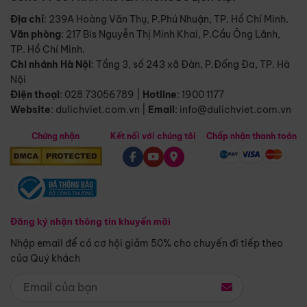
Địa chỉ
: 239A Hoàng Văn Thụ, P.Phú Nhuận, TP. Hồ Chí Minh.
Văn phòng
:
217 Bis Nguyễn Thị Minh Khai, P.Cầu Ông Lãnh,
TP. Hồ Chí Minh.
Chi nhánh Hà Nội
:
Tầng 3, số 243 xã Đàn, P.Đống Đa, TP. Hà
Nội
Điện thoại
:
028 73056789
|
Hotline
:
1900 1177
Website
:
dulichviet.com.vn
|
Email
:
info@dulichviet.com.vn
Chứng nhận
Kết nối với chúng tôi
Chấp nhận thanh toán
Đăng ký nhận thông tin khuyến mãi
Nhập email để có cơ hội giảm 50% cho chuyến đi tiếp theo
của Quý khách