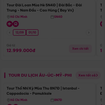
Tour Đài Loan Mùa Hè 5N4Đ | Đài Bắc - Đài
To
Trung - Nam Đầu - Cao Hùng ( Bay Vn)
Tr
Hồ Chí Minh
5N4Đ
12/09
01/10
Giá từ:
Giá
Xem chi tiết
12.999.000đ
1
TOUR DU LỊCH ÂU-ÚC-MỸ-PHI
Xem tất cả
Điểm nổi bật
Tour Thổ Nhĩ Kỳ Mùa Thu 8N7Đ | Istanbul -
To
Cappadocia - Pamukkale
Đế
Hồ Chí Minh
8N7Đ