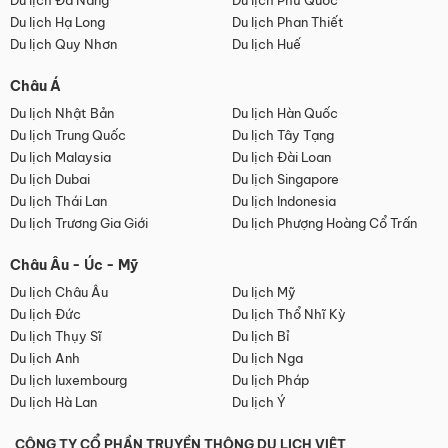
Du lịch Đà Nẵng
Du lịch Phú Quốc
Du lịch Hạ Long
Du lịch Phan Thiết
Du lịch Quy Nhơn
Du lịch Huế
Châu Á
Du lịch Nhật Bản
Du lịch Hàn Quốc
Du lịch Trung Quốc
Du lịch Tây Tạng
Du lịch Malaysia
Du lịch Đài Loan
Du lịch Dubai
Du lịch Singapore
Du lịch Thái Lan
Du lịch Indonesia
Du lịch Trương Gia Giới
Du lịch Phượng Hoàng Cổ Trấn
Châu Âu - Úc - Mỹ
Du lịch Châu Âu
Du lịch Mỹ
Du lịch Đức
Du lịch Thổ Nhĩ Kỳ
Du lịch Thụy Sĩ
Du lịch Bỉ
Du lịch Anh
Du lịch Nga
Du lịch luxembourg
Du lịch Pháp
Du lịch Hà Lan
Du lịch Ý
CÔNG TY CỔ PHẦN TRUYỀN THÔNG DU LỊCH VIỆT