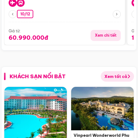
10/12
Giá từ:
Giá
Xem chi tiết
60.990.000đ
1
KHÁCH SẠN NỔI BẬT
Xem tất cả
Vinpearl Wonderworld Phu