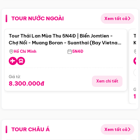
TOUR NƯỚC NGOÀI
Xem tất cả
Điểm nổi bật
Tour Thái Lan Mùa Thu 5N4Đ | Biển Jomtien -
To
Chợ Nổi - Muang Boran - Suanthai (Bay Vietnam
Ku
Airlines)
Si
Hồ Chí Minh
5N4Đ
Giá từ:
Xem chi tiết
8.300.000đ
Giá
1
TOUR CHÂU Á
Xem tất cả
Điểm nổi bật