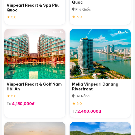
Quoc
Vinpearl Resort & Spa Phu
Phú Quốc
Quoc
★ 5.0
★ 5.0
Vinpearl Resort & Golf Nam
Melia Vinpearl Danang
Hội An
Riverfront
★ 5.0
Đà Nẵng
Từ
4,150,000đ
★ 5.0
Từ
2,400,000đ