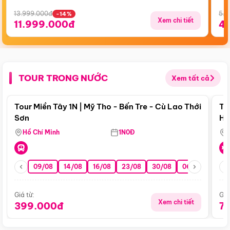
13.999.000đ
5.5
-14%
Xem chi tiết
11.999.000đ
4
TOUR TRONG NƯỚC
Xem tất cả
Điểm nổi bật
Tour Miền Tây 1N | Mỹ Tho - Bến Tre - Cù Lao Thới
To
Sơn
Hu
Hồ Chí Minh
1N0Đ
09/08
14/08
16/08
23/08
30/08
06/09
13/0
Giá từ:
Giá
Xem chi tiết
399.000đ
7