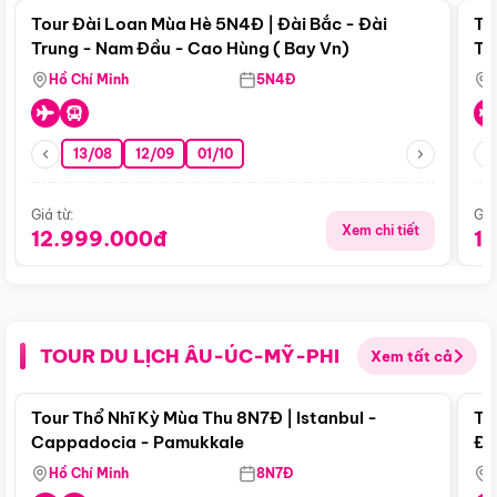
Tour Đài Loan Mùa Hè 5N4Đ | Đài Bắc - Đài
To
Trung - Nam Đầu - Cao Hùng ( Bay Vn)
Tr
Hồ Chí Minh
5N4Đ
13/08
12/09
01/10
Giá từ:
Giá
Xem chi tiết
12.999.000đ
1
TOUR DU LỊCH ÂU-ÚC-MỸ-PHI
Xem tất cả
Điểm nổi bật
Tour Thổ Nhĩ Kỳ Mùa Thu 8N7Đ | Istanbul -
To
Cappadocia - Pamukkale
Đế
Hồ Chí Minh
8N7Đ