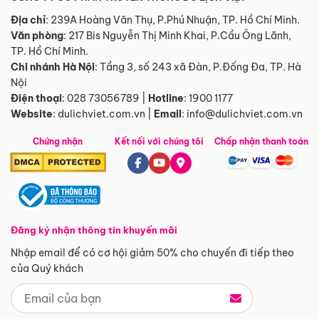
Địa chỉ
: 239A Hoàng Văn Thụ, P.Phú Nhuận, TP. Hồ Chí Minh.
Văn phòng
:
217 Bis Nguyễn Thị Minh Khai, P.Cầu Ông Lãnh,
TP. Hồ Chí Minh.
Chi nhánh Hà Nội
:
Tầng 3, số 243 xã Đàn, P.Đống Đa, TP. Hà
Nội
Điện thoại
:
028 73056789
|
Hotline
:
1900 1177
Website
:
dulichviet.com.vn
|
Email
:
info@dulichviet.com.vn
Chứng nhận
Kết nối với chúng tôi
Chấp nhận thanh toán
Đăng ký nhận thông tin khuyến mãi
Nhập email để có cơ hội giảm 50% cho chuyến đi tiếp theo
của Quý khách