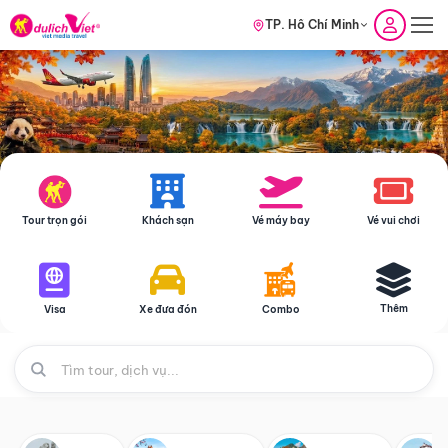
TP. Hồ Chí Minh
Tour trọn gói
Khách sạn
Vé máy bay
Vé vui chơi
Thêm
Visa
Xe đưa đón
Combo