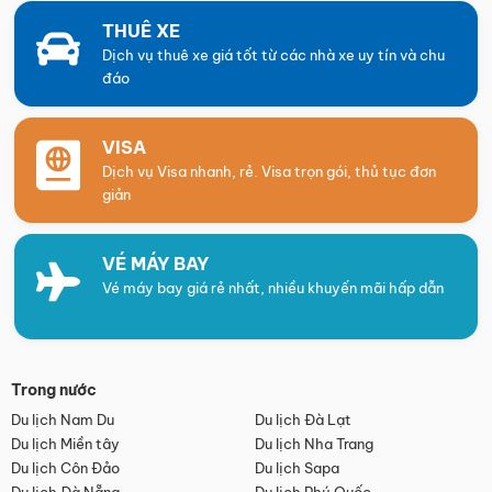
THUÊ XE
Dịch vụ thuê xe giá tốt từ các nhà xe uy tín và chu
đáo
VISA
Dịch vụ Visa nhanh, rẻ. Visa trọn gói, thủ tục đơn
giản
VÉ MÁY BAY
Vé máy bay giá rẻ nhất, nhiều khuyến mãi hấp dẫn
Trong nước
Du lịch Nam Du
Du lịch Đà Lạt
Du lịch Miền tây
Du lịch Nha Trang
Du lịch Côn Đảo
Du lịch Sapa