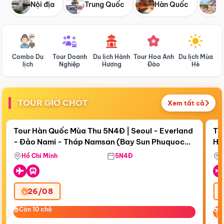
Nội địa
Trung Quốc
Hàn Quốc
N
Combo Du
Tour Doanh
Du lịch Hành
Tour Hoa Anh
Du lịch Mùa
D
lịch
Nghiệp
Hương
Đào
Hè
TOUR GIỜ CHÓT
Xem tất cả
Điểm nổi bật
Còn
18 ngày 11:17:29
Cò
Tour Hàn Quốc Mùa Thu 5N4Đ | Seoul - Everland
To
- Đảo Nami - Tháp Namsan (Bay Sun Phuquoc
Hò
Bay Sun Phuquoc Airways
Tặ
Airways)
Aq
Hồ Chí Minh
5N4Đ
26/08
‹
Còn 10 chỗ
Còn 10 chỗ
C
C