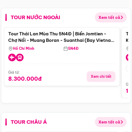
TOUR NƯỚC NGOÀI
Xem tất cả
Điểm nổi bật
Tour Thái Lan Mùa Thu 5N4Đ | Biển Jomtien -
To
Chợ Nổi - Muang Boran - Suanthai (Bay Vietnam
Ku
Airlines)
Si
Hồ Chí Minh
5N4Đ
Giá từ:
Xem chi tiết
8.300.000đ
Giá
1
TOUR CHÂU Á
Xem tất cả
Điểm nổi bật