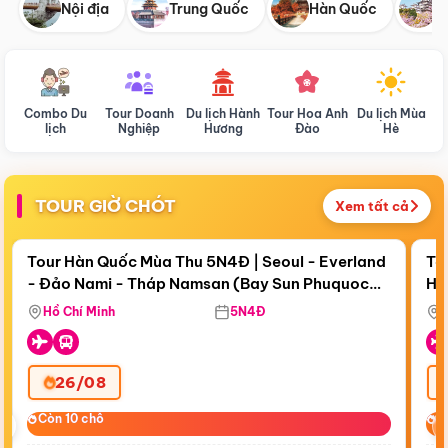
Nội địa
Trung Quốc
Hàn Quốc
N
Combo Du
Tour Doanh
Du lịch Hành
Tour Hoa Anh
Du lịch Mùa
D
lịch
Nghiệp
Hương
Đào
Hè
TOUR GIỜ CHÓT
Xem tất cả
Điểm nổi bật
Còn
18 ngày 14:58:42
Cò
Tour Hàn Quốc Mùa Thu 5N4Đ | Seoul - Everland
To
- Đảo Nami - Tháp Namsan (Bay Sun Phuquoc
Hò
Bay Sun Phuquoc Airways
Tặ
Airways)
Aq
Hồ Chí Minh
5N4Đ
26/08
‹
Còn 10 chỗ
Còn 10 chỗ
C
C