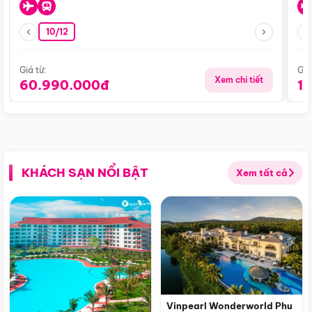
10/12
Giá từ:
Giá
Xem chi tiết
60.990.000đ
1
KHÁCH SẠN NỔI BẬT
Xem tất cả
Vinpearl Wonderworld Phu