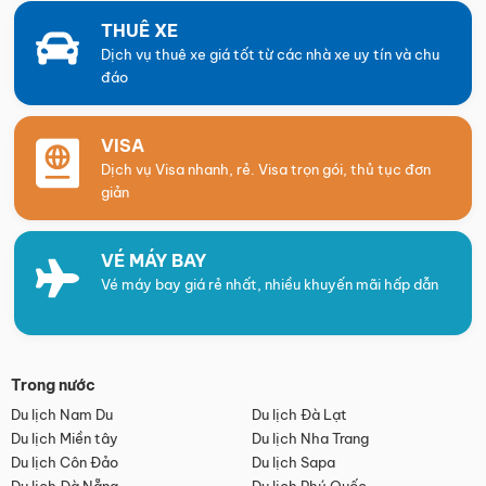
THUÊ XE
Dịch vụ thuê xe giá tốt từ các nhà xe uy tín và chu
đáo
VISA
Dịch vụ Visa nhanh, rẻ. Visa trọn gói, thủ tục đơn
giản
VÉ MÁY BAY
Vé máy bay giá rẻ nhất, nhiều khuyến mãi hấp dẫn
Trong nước
Du lịch Nam Du
Du lịch Đà Lạt
Du lịch Miền tây
Du lịch Nha Trang
Du lịch Côn Đảo
Du lịch Sapa