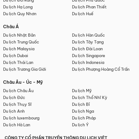
Du lịch Đà Nẵng
Du lịch Phú Quốc
Du lịch Hạ Long
Du lịch Phan Thiết
Du lịch Quy Nhơn
Du lịch Huế
Châu Á
Du lịch Nhật Bản
Du lịch Hàn Quốc
Du lịch Trung Quốc
Du lịch Tây Tạng
Du lịch Malaysia
Du lịch Đài Loan
Du lịch Dubai
Du lịch Singapore
Du lịch Thái Lan
Du lịch Indonesia
Du lịch Trương Gia Giới
Du lịch Phượng Hoàng Cổ Trấn
Châu Âu - Úc - Mỹ
Du lịch Châu Âu
Du lịch Mỹ
Du lịch Đức
Du lịch Thổ Nhĩ Kỳ
Du lịch Thụy Sĩ
Du lịch Bỉ
Du lịch Anh
Du lịch Nga
Du lịch luxembourg
Du lịch Pháp
Du lịch Hà Lan
Du lịch Ý
CÔNG TY CỔ PHẦN TRUYỀN THÔNG DU LỊCH VIỆT