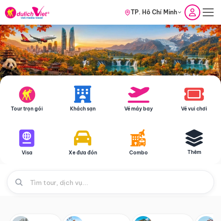
TP. Hồ Chí Minh
Tour trọn gói
Khách sạn
Vé máy bay
Vé vui chơi
Thêm
Visa
Xe đưa đón
Combo