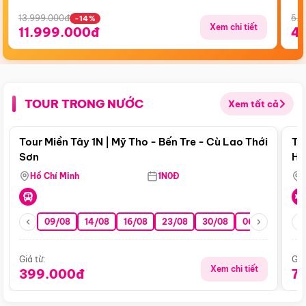
13.999.000đ
5.5
-14%
Xem chi tiết
11.999.000đ
4
TOUR TRONG NƯỚC
Xem tất cả
Điểm nổi bật
Tour Miền Tây 1N | Mỹ Tho - Bến Tre - Cù Lao Thới
To
Sơn
Hu
Hồ Chí Minh
1N0Đ
09/08
14/08
16/08
23/08
30/08
06/09
13/0
Giá từ:
Giá
Xem chi tiết
399.000đ
7