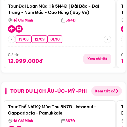
Tour Đài Loan Mùa Hè 5N4Đ | Đài Bắc - Đài
To
Trung - Nam Đầu - Cao Hùng ( Bay Vn)
Tr
Hồ Chí Minh
5N4Đ
13/08
12/09
01/10
Giá từ:
Giá
Xem chi tiết
12.999.000đ
1
TOUR DU LỊCH ÂU-ÚC-MỸ-PHI
Xem tất cả
Điểm nổi bật
Tour Thổ Nhĩ Kỳ Mùa Thu 8N7Đ | Istanbul -
To
Cappadocia - Pamukkale
Đế
Hồ Chí Minh
8N7Đ