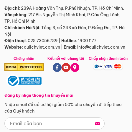
Địa chỉ
: 239A Hoàng Văn Thụ, P.Phú Nhuận, TP. Hồ Chí Minh.
Văn phòng
:
217 Bis Nguyễn Thị Minh Khai, P.Cầu Ông Lãnh,
TP. Hồ Chí Minh.
Chi nhánh Hà Nội
:
Tầng 3, số 243 xã Đàn, P.Đống Đa, TP. Hà
Nội
Điện thoại
:
028 73056789
|
Hotline
:
1900 1177
Website
:
dulichviet.com.vn
|
Email
:
info@dulichviet.com.vn
Chứng nhận
Kết nối với chúng tôi
Chấp nhận thanh toán
Đăng ký nhận thông tin khuyến mãi
Nhập email để có cơ hội giảm 50% cho chuyến đi tiếp theo
của Quý khách