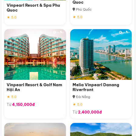
Quoc
Vinpearl Resort & Spa Phu
Phú Quốc
Quoc
★ 5.0
★ 5.0
Vinpearl Resort & Golf Nam
Melia Vinpearl Danang
Hội An
Riverfront
★ 5.0
Đà Nẵng
Từ
4,150,000đ
★ 5.0
Từ
2,400,000đ