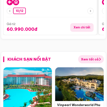
10/12
Giá từ:
Giá
Xem chi tiết
60.990.000đ
6
KHÁCH SẠN NỔI BẬT
Xem tất cả
Vinpearl Wonderworld Phu