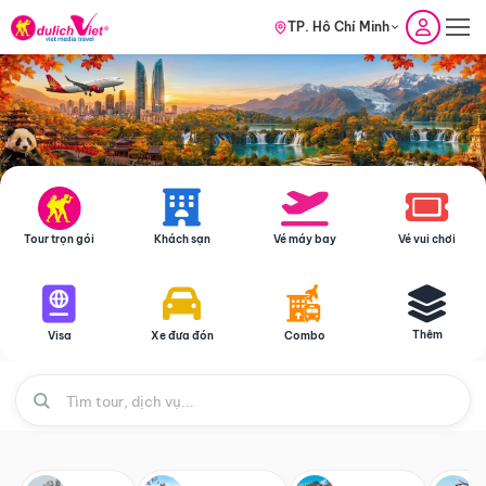
TP. Hồ Chí Minh
Tour trọn gói
Khách sạn
Vé máy bay
Vé vui chơi
Thêm
Visa
Xe đưa đón
Combo