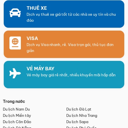
THUÊ XE
Dịch vụ thuê xe giá tốt từ các nhà xe uy tín và chu
đáo
VISA
Dịch vụ Visa nhanh, rẻ. Visa trọn gói, thủ tục đơn
giản
VÉ MÁY BAY
Vé máy bay giá rẻ nhất, nhiều khuyến mãi hấp dẫn
Trong nước
Du lịch Nam Du
Du lịch Đà Lạt
Du lịch Miền tây
Du lịch Nha Trang
Du lịch Côn Đảo
Du lịch Sapa