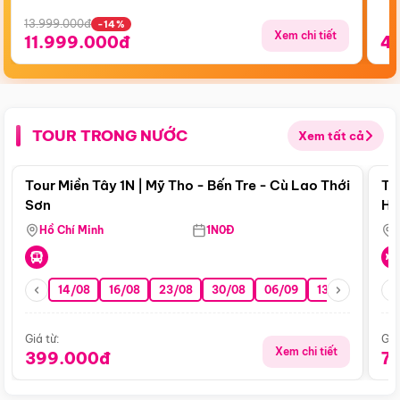
13.999.000đ
-14%
Xem chi tiết
11.999.000đ
4
TOUR TRONG NƯỚC
Xem tất cả
Điểm nổi bật
Tour Miền Tây 1N | Mỹ Tho - Bến Tre - Cù Lao Thới
To
Sơn
Hu
Hồ Chí Minh
1N0Đ
14/08
16/08
23/08
30/08
06/09
13/09
20/0
Giá từ:
Giá
Xem chi tiết
399.000đ
7