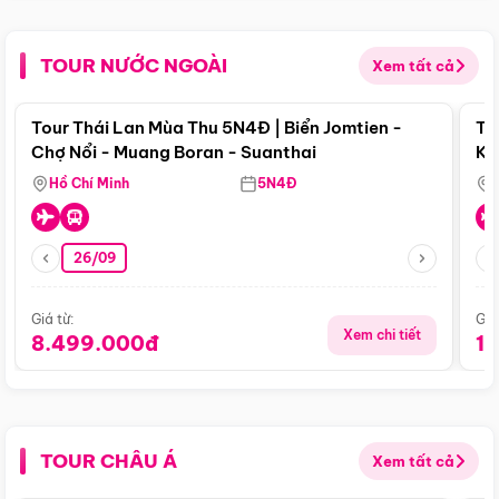
TOUR NƯỚC NGOÀI
Xem tất cả
Điểm nổi bật
Tour Thái Lan Mùa Thu 5N4Đ | Biển Jomtien -
To
Chợ Nổi - Muang Boran - Suanthai
Ku
Si
Hồ Chí Minh
5N4Đ
26/09
Giá từ:
Giá
Xem chi tiết
8.499.000đ
1
TOUR CHÂU Á
Xem tất cả
Điểm nổi bật