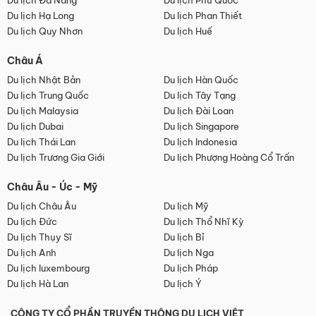
Du lịch Đà Nẵng
Du lịch Phú Quốc
Du lịch Hạ Long
Du lịch Phan Thiết
Du lịch Quy Nhơn
Du lịch Huế
Châu Á
Du lịch Nhật Bản
Du lịch Hàn Quốc
Du lịch Trung Quốc
Du lịch Tây Tạng
Du lịch Malaysia
Du lịch Đài Loan
Du lịch Dubai
Du lịch Singapore
Du lịch Thái Lan
Du lịch Indonesia
Du lịch Trương Gia Giới
Du lịch Phượng Hoàng Cổ Trấn
Châu Âu - Úc - Mỹ
Du lịch Châu Âu
Du lịch Mỹ
Du lịch Đức
Du lịch Thổ Nhĩ Kỳ
Du lịch Thụy Sĩ
Du lịch Bỉ
Du lịch Anh
Du lịch Nga
Du lịch luxembourg
Du lịch Pháp
Du lịch Hà Lan
Du lịch Ý
CÔNG TY CỔ PHẦN TRUYỀN THÔNG DU LỊCH VIỆT