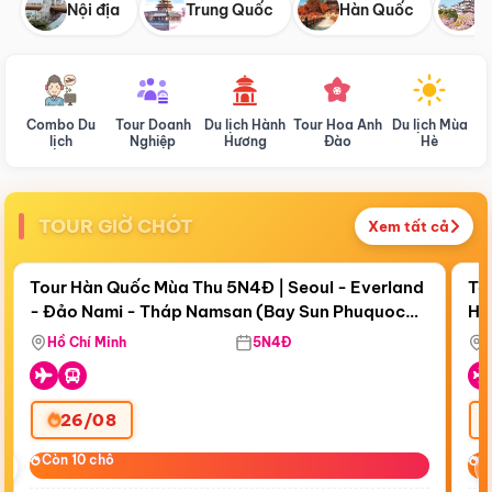
Nội địa
Trung Quốc
Hàn Quốc
N
Combo Du
Tour Doanh
Du lịch Hành
Tour Hoa Anh
Du lịch Mùa
D
lịch
Nghiệp
Hương
Đào
Hè
TOUR GIỜ CHÓT
Xem tất cả
Điểm nổi bật
Còn
19 ngày 03:41:09
Cò
Tour Hàn Quốc Mùa Thu 5N4Đ | Seoul - Everland
To
- Đảo Nami - Tháp Namsan (Bay Sun Phuquoc
Hò
Tặ
Airways)
Aq
Hồ Chí Minh
5N4Đ
26/08
‹
Còn 10 chỗ
Còn 10 chỗ
C
C