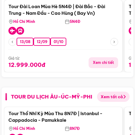
Tour Đài Loan Mùa Hè 5N4Đ | Đài Bắc - Đài
To
Trung - Nam Đầu - Cao Hùng ( Bay Vn)
Tr
Hồ Chí Minh
5N4Đ
13/08
12/09
01/10
Giá từ:
Giá
Xem chi tiết
12.999.000đ
1
TOUR DU LỊCH ÂU-ÚC-MỸ-PHI
Xem tất cả
Điểm nổi bật
Tour Thổ Nhĩ Kỳ Mùa Thu 8N7Đ | Istanbul -
To
Cappadocia - Pamukkale
Hồ Chí Minh
8N7Đ