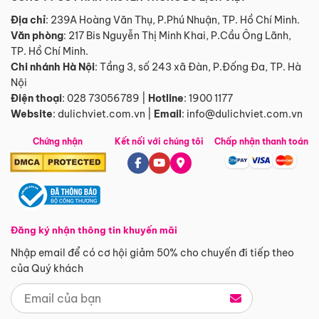
Địa chỉ
: 239A Hoàng Văn Thụ, P.Phú Nhuận, TP. Hồ Chí Minh.
Văn phòng
:
217 Bis Nguyễn Thị Minh Khai, P.Cầu Ông Lãnh,
TP. Hồ Chí Minh.
Chi nhánh Hà Nội
:
Tầng 3, số 243 xã Đàn, P.Đống Đa, TP. Hà
Nội
Điện thoại
:
028 73056789
|
Hotline
:
1900 1177
Website
:
dulichviet.com.vn
|
Email
:
info@dulichviet.com.vn
Chứng nhận
Kết nối với chúng tôi
Chấp nhận thanh toán
Đăng ký nhận thông tin khuyến mãi
Nhập email để có cơ hội giảm 50% cho chuyến đi tiếp theo
của Quý khách