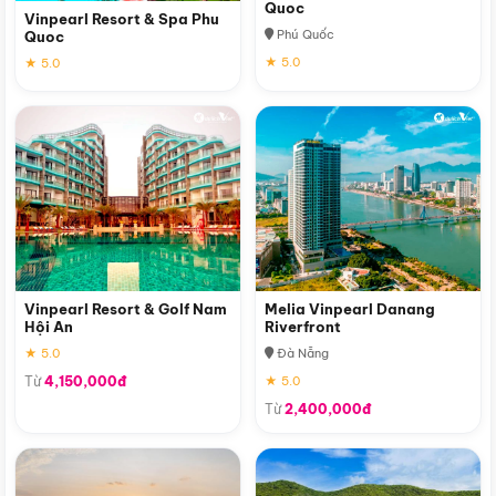
Quoc
Vinpearl Resort & Spa Phu
Phú Quốc
Quoc
★ 5.0
★ 5.0
Vinpearl Resort & Golf Nam
Melia Vinpearl Danang
Hội An
Riverfront
★ 5.0
Đà Nẵng
Từ
4,150,000đ
★ 5.0
Từ
2,400,000đ