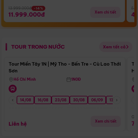
13.999.000đ
5.5
-14%
Xem chi tiết
11.999.000đ
4
TOUR TRONG NƯỚC
Xem tất cả
Điểm nổi bật
Tour Miền Tây 1N | Mỹ Tho - Bến Tre - Cù Lao Thới
To
Sơn
Hu
Hồ Chí Minh
1N0Đ
14/08
16/08
23/08
30/08
06/09
13/09
20/0
Giá
Xem chi tiết
7
Liên hệ