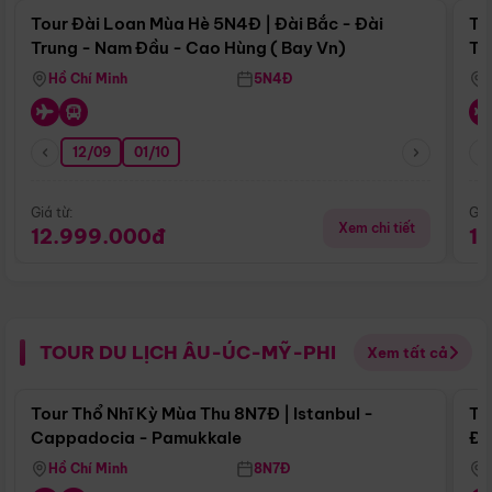
Tour Đài Loan Mùa Hè 5N4Đ | Đài Bắc - Đài
To
Trung - Nam Đầu - Cao Hùng ( Bay Vn)
Tr
Hồ Chí Minh
5N4Đ
12/09
01/10
Giá từ:
Giá
Xem chi tiết
12.999.000đ
1
TOUR DU LỊCH ÂU-ÚC-MỸ-PHI
Xem tất cả
Điểm nổi bật
Tour Thổ Nhĩ Kỳ Mùa Thu 8N7Đ | Istanbul -
To
Cappadocia - Pamukkale
Đế
Hồ Chí Minh
8N7Đ