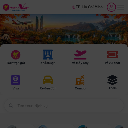
TP. Hồ Chí Minh
Tour trọn gói
Khách sạn
Vé máy bay
Vé vui chơi
Thêm
Visa
Xe đưa đón
Combo