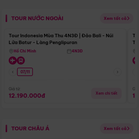
TOUR NƯỚC NGOÀI
Xem tất cả
Điểm nổi bật
Tour Indonesia Mùa Thu 4N3Đ | Đảo Bali - Núi
To
Lửa Batur - Làng Penglipuran
Tr
Hồ Chí Minh
4N3Đ
07/11
Giá từ:
Giá
Xem chi tiết
12.190.000đ
1
TOUR CHÂU Á
Xem tất cả
Điểm nổi bật