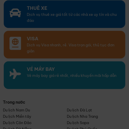
THUÊ XE
Dịch vụ thuê xe giá tốt từ các nhà xe uy tín và chu
đáo
VISA
Dịch vụ Visa nhanh, rẻ. Visa trọn gói, thủ tục đơn
giản
VÉ MÁY BAY
Vé máy bay giá rẻ nhất, nhiều khuyến mãi hấp dẫn
Trong nước
Du lịch Nam Du
Du lịch Đà Lạt
Du lịch Miền tây
Du lịch Nha Trang
Du lịch Côn Đảo
Du lịch Sapa