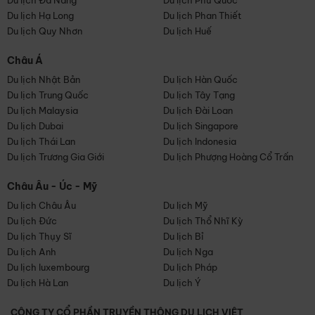
Du lịch Đà Nẵng
Du lịch Phú Quốc
Du lịch Hạ Long
Du lịch Phan Thiết
Du lịch Quy Nhơn
Du lịch Huế
Châu Á
Du lịch Nhật Bản
Du lịch Hàn Quốc
Du lịch Trung Quốc
Du lịch Tây Tạng
Du lịch Malaysia
Du lịch Đài Loan
Du lịch Dubai
Du lịch Singapore
Du lịch Thái Lan
Du lịch Indonesia
Du lịch Trương Gia Giới
Du lịch Phượng Hoàng Cổ Trấn
Châu Âu - Úc - Mỹ
Du lịch Châu Âu
Du lịch Mỹ
Du lịch Đức
Du lịch Thổ Nhĩ Kỳ
Du lịch Thụy Sĩ
Du lịch Bỉ
Du lịch Anh
Du lịch Nga
Du lịch luxembourg
Du lịch Pháp
Du lịch Hà Lan
Du lịch Ý
CÔNG TY CỔ PHẦN TRUYỀN THÔNG DU LỊCH VIỆT