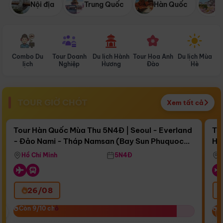
Nội địa
Trung Quốc
Hàn Quốc
N
Combo Du
Tour Doanh
Du lịch Hành
Tour Hoa Anh
Du lịch Mùa
D
lịch
Nghiệp
Hương
Đào
Hè
TOUR GIỜ CHÓT
Xem tất cả
Điểm nổi bật
Còn
16 ngày 18:32:56
Cò
Tour Hàn Quốc Mùa Thu 5N4Đ | Seoul - Everland
To
- Đảo Nami - Tháp Namsan (Bay Sun Phuquoc
Hò
Bay Sun Phuquoc Airways
Tặ
Airways)
Aq
Hồ Chí Minh
5N4Đ
26/08
‹
Còn 9/10 chỗ
Còn 9/10 chỗ
C
C