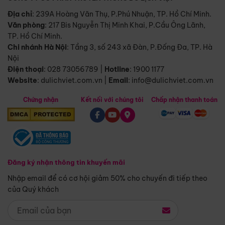
Địa chỉ
: 239A Hoàng Văn Thụ, P.Phú Nhuận, TP. Hồ Chí Minh.
Văn phòng
:
217 Bis Nguyễn Thị Minh Khai, P.Cầu Ông Lãnh,
TP. Hồ Chí Minh.
Chi nhánh Hà Nội
:
Tầng 3, số 243 xã Đàn, P.Đống Đa, TP. Hà
Nội
Điện thoại
:
028 73056789
|
Hotline
:
1900 1177
Website
:
dulichviet.com.vn
|
Email
:
info@dulichviet.com.vn
Chứng nhận
Kết nối với chúng tôi
Chấp nhận thanh toán
Đăng ký nhận thông tin khuyến mãi
Nhập email để có cơ hội giảm 50% cho chuyến đi tiếp theo
của Quý khách