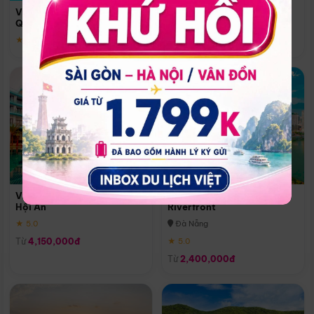
Quoc
Vinpearl Resort & Spa Phu
Phú Quốc
Quoc
★ 5.0
★ 5.0
Vinpearl Resort & Golf Nam
Melia Vinpearl Danang
Hội An
Riverfront
★ 5.0
Đà Nẵng
Từ
4,150,000đ
★ 5.0
Từ
2,400,000đ