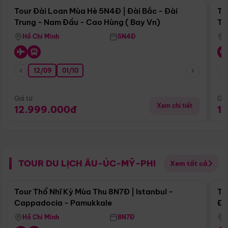
Tour Đài Loan Mùa Hè 5N4Đ | Đài Bắc - Đài
To
Trung - Nam Đầu - Cao Hùng ( Bay Vn)
Tr
Hồ Chí Minh
5N4Đ
12/09
01/10
Giá từ:
Giá
Xem chi tiết
12.999.000đ
1
TOUR DU LỊCH ÂU-ÚC-MỸ-PHI
Xem tất cả
Điểm nổi bật
Tour Thổ Nhĩ Kỳ Mùa Thu 8N7Đ | Istanbul -
To
Cappadocia - Pamukkale
Đế
Hồ Chí Minh
8N7Đ