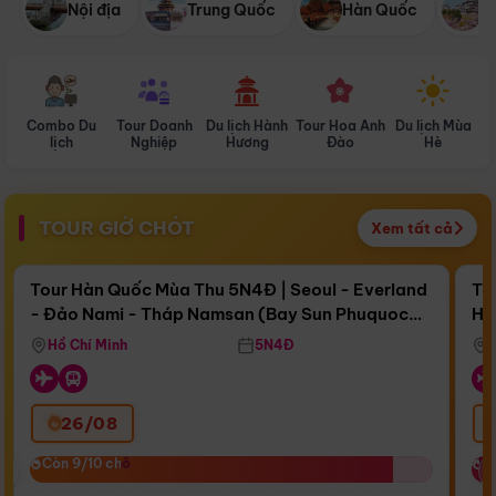
Nội địa
Trung Quốc
Hàn Quốc
N
Combo Du
Tour Doanh
Du lịch Hành
Tour Hoa Anh
Du lịch Mùa
D
lịch
Nghiệp
Hương
Đào
Hè
TOUR GIỜ CHÓT
Xem tất cả
Điểm nổi bật
Còn
17 ngày 03:37:47
Cò
Tour Hàn Quốc Mùa Thu 5N4Đ | Seoul - Everland
To
- Đảo Nami - Tháp Namsan (Bay Sun Phuquoc
Hò
Bay Sun Phuquoc Airways
Tặ
Airways)
Aq
Hồ Chí Minh
5N4Đ
26/08
‹
Còn 9/10 chỗ
Còn 9/10 chỗ
C
C