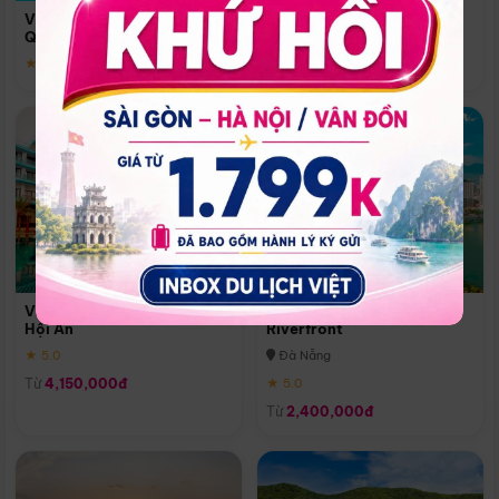
Quoc
Vinpearl Resort & Spa Phu
Phú Quốc
Quoc
★ 5.0
★ 5.0
Vinpearl Resort & Golf Nam
Melia Vinpearl Danang
Hội An
Riverfront
★ 5.0
Đà Nẵng
Từ
4,150,000đ
★ 5.0
Từ
2,400,000đ