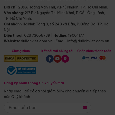
Địa chỉ
: 239A Hoàng Văn Thụ, P.Phú Nhuận, TP. Hồ Chí Minh.
Văn phòng
:
217 Bis Nguyễn Thị Minh Khai, P.Cầu Ông Lãnh,
TP. Hồ Chí Minh.
Chi nhánh Hà Nội
:
Tầng 3, số 243 xã Đàn, P.Đống Đa, TP. Hà
Nội
Điện thoại
:
028 73056789
|
Hotline
:
1900 1177
Website
:
dulichviet.com.vn
|
Email
:
info@dulichviet.com.vn
Chứng nhận
Kết nối với chúng tôi
Chấp nhận thanh toán
Đăng ký nhận thông tin khuyến mãi
Nhập email để có cơ hội giảm 50% cho chuyến đi tiếp theo
của Quý khách