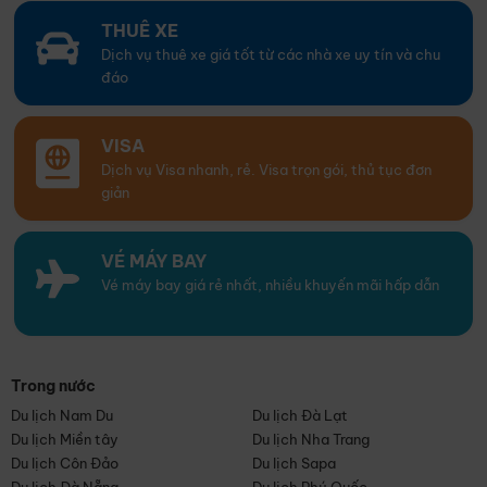
THUÊ XE
Dịch vụ thuê xe giá tốt từ các nhà xe uy tín và chu
đáo
VISA
Dịch vụ Visa nhanh, rẻ. Visa trọn gói, thủ tục đơn
giản
VÉ MÁY BAY
Vé máy bay giá rẻ nhất, nhiều khuyến mãi hấp dẫn
Trong nước
Du lịch Nam Du
Du lịch Đà Lạt
Du lịch Miền tây
Du lịch Nha Trang
Du lịch Côn Đảo
Du lịch Sapa