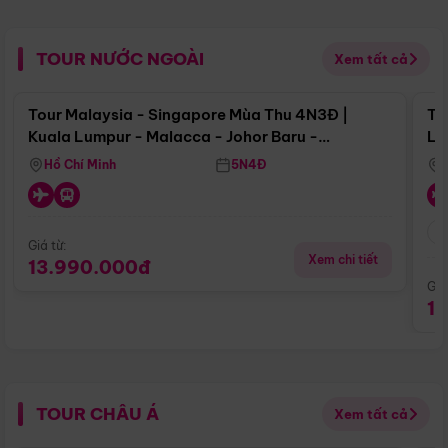
TOUR NƯỚC NGOÀI
Xem tất cả
Điểm nổi bật
Tour Malaysia - Singapore Mùa Thu 4N3Đ |
To
Kuala Lumpur - Malacca - Johor Baru -
Lử
Singapore
Hồ Chí Minh
5N4Đ
Giá từ:
Xem chi tiết
13.990.000đ
Giá
1
TOUR CHÂU Á
Xem tất cả
Điểm nổi bật