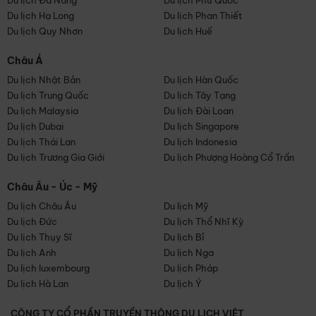
Du lịch Đà Nẵng
Du lịch Phú Quốc
Du lịch Hạ Long
Du lịch Phan Thiết
Du lịch Quy Nhơn
Du lịch Huế
Châu Á
Du lịch Nhật Bản
Du lịch Hàn Quốc
Du lịch Trung Quốc
Du lịch Tây Tạng
Du lịch Malaysia
Du lịch Đài Loan
Du lịch Dubai
Du lịch Singapore
Du lịch Thái Lan
Du lịch Indonesia
Du lịch Trương Gia Giới
Du lịch Phượng Hoàng Cổ Trấn
Châu Âu - Úc - Mỹ
Du lịch Châu Âu
Du lịch Mỹ
Du lịch Đức
Du lịch Thổ Nhĩ Kỳ
Du lịch Thụy Sĩ
Du lịch Bỉ
Du lịch Anh
Du lịch Nga
Du lịch luxembourg
Du lịch Pháp
Du lịch Hà Lan
Du lịch Ý
CÔNG TY CỔ PHẦN TRUYỀN THÔNG DU LỊCH VIỆT