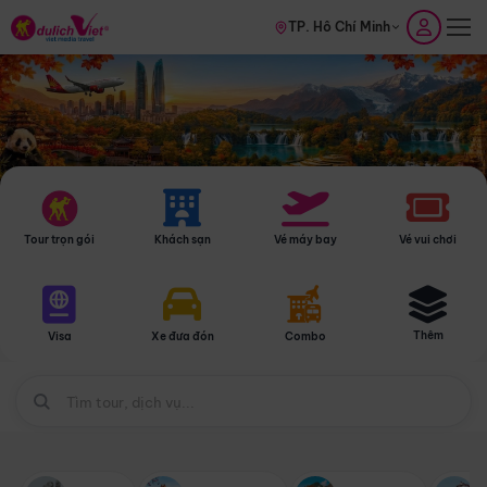
TP. Hồ Chí Minh
Tour trọn gói
Khách sạn
Vé máy bay
Vé vui chơi
Thêm
Visa
Xe đưa đón
Combo