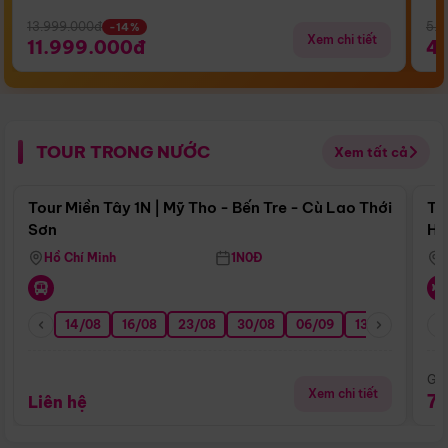
13.999.000đ
5.5
-14%
Xem chi tiết
11.999.000đ
4
TOUR TRONG NƯỚC
Xem tất cả
Điểm nổi bật
Tour Miền Tây 1N | Mỹ Tho - Bến Tre - Cù Lao Thới
To
Sơn
Hu
Hồ Chí Minh
1N0Đ
14/08
16/08
23/08
30/08
06/09
13/09
20/0
Giá
Xem chi tiết
7
Liên hệ