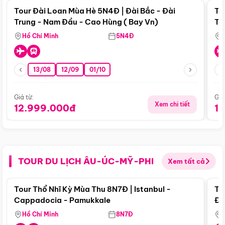
Tour Đài Loan Mùa Hè 5N4Đ | Đài Bắc - Đài
To
Trung - Nam Đầu - Cao Hùng ( Bay Vn)
Tr
Hồ Chí Minh
5N4Đ
13/08
12/09
01/10
Giá từ:
Giá
Xem chi tiết
12.999.000đ
1
TOUR DU LỊCH ÂU-ÚC-MỸ-PHI
Xem tất cả
Điểm nổi bật
Tour Thổ Nhĩ Kỳ Mùa Thu 8N7Đ | Istanbul -
To
Cappadocia - Pamukkale
Đế
Hồ Chí Minh
8N7Đ