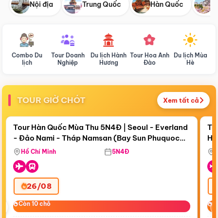
Nội địa
Trung Quốc
Hàn Quốc
N
Combo Du
Tour Doanh
Du lịch Hành
Tour Hoa Anh
Du lịch Mùa
D
lịch
Nghiệp
Hương
Đào
Hè
TOUR GIỜ CHÓT
Xem tất cả
Điểm nổi bật
Còn
18 ngày 12:46:32
Cò
Tour Hàn Quốc Mùa Thu 5N4Đ | Seoul - Everland
To
- Đảo Nami - Tháp Namsan (Bay Sun Phuquoc
Hò
Bay Sun Phuquoc Airways
Tặ
Airways)
Aq
Hồ Chí Minh
5N4Đ
26/08
‹
Còn 10 chỗ
Còn 10 chỗ
C
C