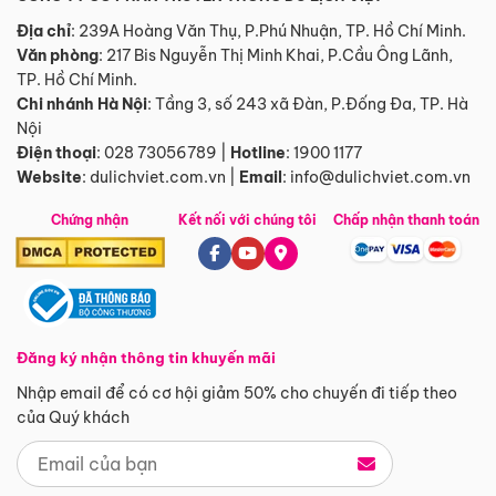
Địa chỉ
: 239A Hoàng Văn Thụ, P.Phú Nhuận, TP. Hồ Chí Minh.
Văn phòng
:
217 Bis Nguyễn Thị Minh Khai, P.Cầu Ông Lãnh,
TP. Hồ Chí Minh.
Chi nhánh Hà Nội
:
Tầng 3, số 243 xã Đàn, P.Đống Đa, TP. Hà
Nội
Điện thoại
:
028 73056789
|
Hotline
:
1900 1177
Website
:
dulichviet.com.vn
|
Email
:
info@dulichviet.com.vn
Chứng nhận
Kết nối với chúng tôi
Chấp nhận thanh toán
Đăng ký nhận thông tin khuyến mãi
Nhập email để có cơ hội giảm 50% cho chuyến đi tiếp theo
của Quý khách