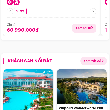
10/12
Giá từ:
Giá
Xem chi tiết
60.990.000đ
1
KHÁCH SẠN NỔI BẬT
Xem tất cả
Vinpearl Wonderworld Phu