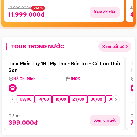
13.999.000đ
5.5
-14%
Xem chi tiết
11.999.000đ
4
TOUR TRONG NƯỚC
Xem tất cả
Điểm nổi bật
Tour Miền Tây 1N | Mỹ Tho - Bến Tre - Cù Lao Thới
To
Sơn
Hu
Hồ Chí Minh
1N0Đ
09/08
14/08
16/08
23/08
30/08
06/09
13/0
Giá từ:
Giá
Xem chi tiết
399.000đ
7