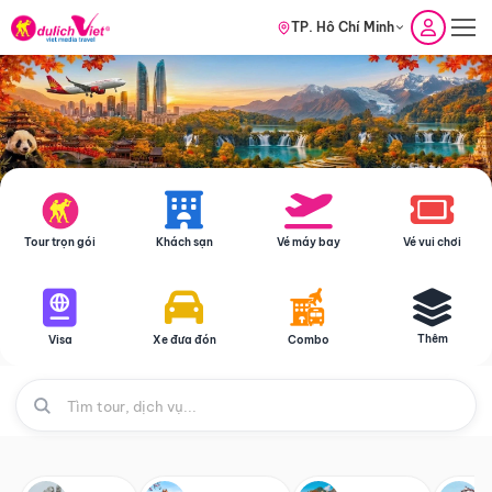
TP. Hồ Chí Minh
Tour trọn gói
Khách sạn
Vé máy bay
Vé vui chơi
Thêm
Visa
Xe đưa đón
Combo