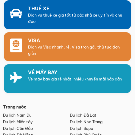
THUÊ XE
Dịch vụ thuê xe giá tốt từ các nhà xe uy tín và chu
đáo
VISA
Dịch vụ Visa nhanh, rẻ. Visa trọn gói, thủ tục đơn
giản
VÉ MÁY BAY
Vé máy bay giá rẻ nhất, nhiều khuyến mãi hấp dẫn
Trong nước
Du lịch Nam Du
Du lịch Đà Lạt
Du lịch Miền tây
Du lịch Nha Trang
Du lịch Côn Đảo
Du lịch Sapa