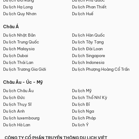
Du lịch Đà Nẵng
Du lịch Phú Quốc
Du lịch Hạ Long
Du lịch Phan Thiết
Du lịch Quy Nhơn
Du lịch Huế
Châu Á
Du lịch Nhật Bản
Du lịch Hàn Quốc
Du lịch Trung Quốc
Du lịch Tây Tạng
Du lịch Malaysia
Du lịch Đài Loan
Du lịch Dubai
Du lịch Singapore
Du lịch Thái Lan
Du lịch Indonesia
Du lịch Trương Gia Giới
Du lịch Phượng Hoàng Cổ Trấn
Châu Âu - Úc - Mỹ
Du lịch Châu Âu
Du lịch Mỹ
Du lịch Đức
Du lịch Thổ Nhĩ Kỳ
Du lịch Thụy Sĩ
Du lịch Bỉ
Du lịch Anh
Du lịch Nga
Du lịch luxembourg
Du lịch Pháp
Du lịch Hà Lan
Du lịch Ý
CÔNG TY CỔ PHẦN TRUYỀN THÔNG DU LỊCH VIỆT