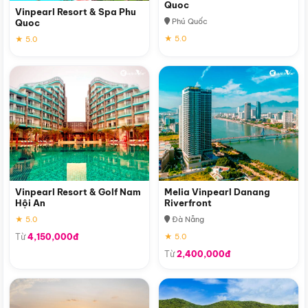
Quoc
Vinpearl Resort & Spa Phu
Phú Quốc
Quoc
★ 5.0
★ 5.0
Vinpearl Resort & Golf Nam
Melia Vinpearl Danang
Hội An
Riverfront
★ 5.0
Đà Nẵng
Từ
4,150,000đ
★ 5.0
Từ
2,400,000đ