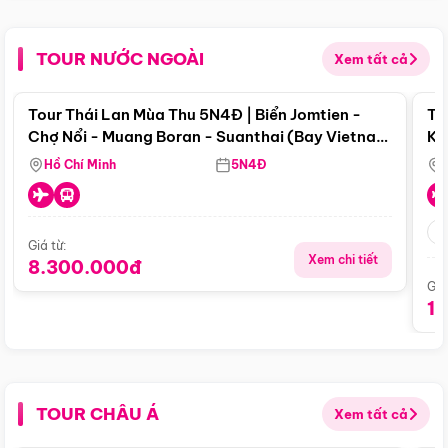
TOUR NƯỚC NGOÀI
Xem tất cả
Điểm nổi bật
Tour Thái Lan Mùa Thu 5N4Đ | Biển Jomtien -
To
Chợ Nổi - Muang Boran - Suanthai (Bay Vietnam
Ku
Airlines)
Si
Hồ Chí Minh
5N4Đ
Giá từ:
Xem chi tiết
8.300.000đ
Giá
1
TOUR CHÂU Á
Xem tất cả
Điểm nổi bật