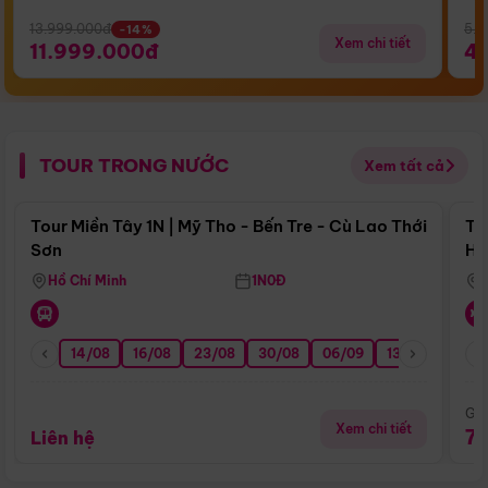
13.999.000đ
5.5
-14%
Xem chi tiết
11.999.000đ
4
TOUR TRONG NƯỚC
Xem tất cả
Điểm nổi bật
Tour Miền Tây 1N | Mỹ Tho - Bến Tre - Cù Lao Thới
To
Sơn
Hu
Hồ Chí Minh
1N0Đ
14/08
16/08
23/08
30/08
06/09
13/09
20/0
Giá
Xem chi tiết
7
Liên hệ