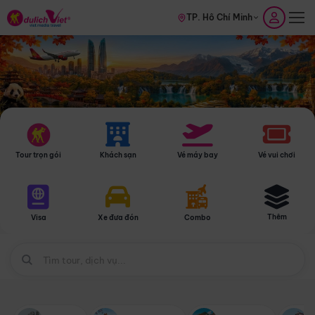
TP. Hồ Chí Minh
Tour trọn gói
Khách sạn
Vé máy bay
Vé vui chơi
Thêm
Visa
Xe đưa đón
Combo