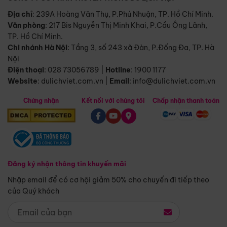
Địa chỉ
: 239A Hoàng Văn Thụ, P.Phú Nhuận, TP. Hồ Chí Minh.
Văn phòng
:
217 Bis Nguyễn Thị Minh Khai, P.Cầu Ông Lãnh,
TP. Hồ Chí Minh.
Chi nhánh Hà Nội
:
Tầng 3, số 243 xã Đàn, P.Đống Đa, TP. Hà
Nội
Điện thoại
:
028 73056789
|
Hotline
:
1900 1177
Website
:
dulichviet.com.vn
|
Email
:
info@dulichviet.com.vn
Chứng nhận
Kết nối với chúng tôi
Chấp nhận thanh toán
Đăng ký nhận thông tin khuyến mãi
Nhập email để có cơ hội giảm 50% cho chuyến đi tiếp theo
của Quý khách