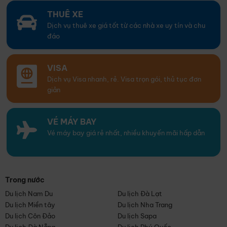
THUÊ XE
Dịch vụ thuê xe giá tốt từ các nhà xe uy tín và chu
đáo
VISA
Dịch vụ Visa nhanh, rẻ. Visa trọn gói, thủ tục đơn
giản
VÉ MÁY BAY
Vé máy bay giá rẻ nhất, nhiều khuyến mãi hấp dẫn
Trong nước
Du lịch Nam Du
Du lịch Đà Lạt
Du lịch Miền tây
Du lịch Nha Trang
Du lịch Côn Đảo
Du lịch Sapa