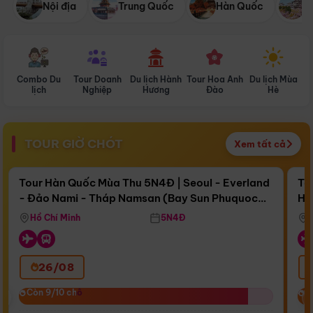
Nội địa
Trung Quốc
Hàn Quốc
N
Combo Du
Tour Doanh
Du lịch Hành
Tour Hoa Anh
Du lịch Mùa
D
lịch
Nghiệp
Hương
Đào
Hè
TOUR GIỜ CHÓT
Xem tất cả
Điểm nổi bật
Còn
16 ngày 12:53:47
Cò
Tour Hàn Quốc Mùa Thu 5N4Đ | Seoul - Everland
To
- Đảo Nami - Tháp Namsan (Bay Sun Phuquoc
Hò
Bay Sun Phuquoc Airways
Tặ
Airways)
Aq
Hồ Chí Minh
5N4Đ
26/08
‹
Còn 9/10 chỗ
Còn 9/10 chỗ
C
C