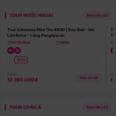
TOUR NƯỚC NGOÀI
Xem tất cả
Điểm nổi bật
Tour Indonesia Mùa Thu 4N3Đ | Đảo Bali - Núi
To
Lửa Batur - Làng Penglipuran
Tr
Hồ Chí Minh
4N3Đ
07/11
Giá từ:
Giá
Xem chi tiết
12.190.000đ
1
TOUR CHÂU Á
Xem tất cả
Điểm nổi bật