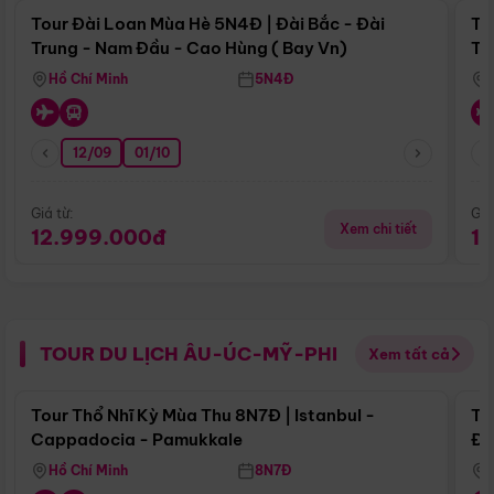
Tour Đài Loan Mùa Hè 5N4Đ | Đài Bắc - Đài
To
Trung - Nam Đầu - Cao Hùng ( Bay Vn)
Tr
Hồ Chí Minh
5N4Đ
12/09
01/10
Giá từ:
Giá
Xem chi tiết
12.999.000đ
1
TOUR DU LỊCH ÂU-ÚC-MỸ-PHI
Xem tất cả
Điểm nổi bật
Tour Thổ Nhĩ Kỳ Mùa Thu 8N7Đ | Istanbul -
To
Cappadocia - Pamukkale
Đế
Hồ Chí Minh
8N7Đ