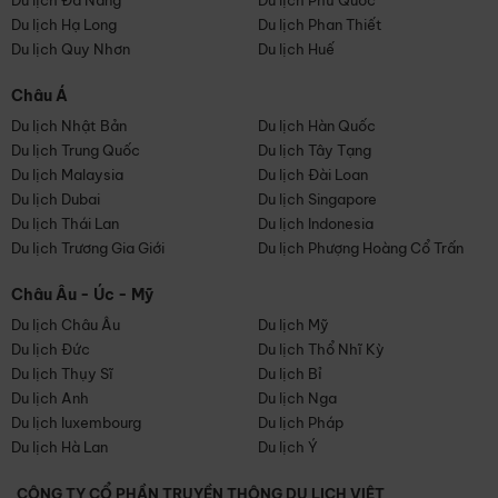
Du lịch Đà Nẵng
Du lịch Phú Quốc
Du lịch Hạ Long
Du lịch Phan Thiết
Du lịch Quy Nhơn
Du lịch Huế
Châu Á
Du lịch Nhật Bản
Du lịch Hàn Quốc
Du lịch Trung Quốc
Du lịch Tây Tạng
Du lịch Malaysia
Du lịch Đài Loan
Du lịch Dubai
Du lịch Singapore
Du lịch Thái Lan
Du lịch Indonesia
Du lịch Trương Gia Giới
Du lịch Phượng Hoàng Cổ Trấn
Châu Âu - Úc - Mỹ
Du lịch Châu Âu
Du lịch Mỹ
Du lịch Đức
Du lịch Thổ Nhĩ Kỳ
Du lịch Thụy Sĩ
Du lịch Bỉ
Du lịch Anh
Du lịch Nga
Du lịch luxembourg
Du lịch Pháp
Du lịch Hà Lan
Du lịch Ý
CÔNG TY CỔ PHẦN TRUYỀN THÔNG DU LỊCH VIỆT