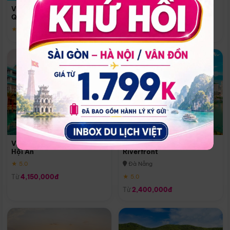
Quoc
Vinpearl Resort & Spa Phu
Phú Quốc
Quoc
★ 5.0
★ 5.0
Vinpearl Resort & Golf Nam
Melia Vinpearl Danang
Hội An
Riverfront
★ 5.0
Đà Nẵng
Từ
4,150,000đ
★ 5.0
Từ
2,400,000đ