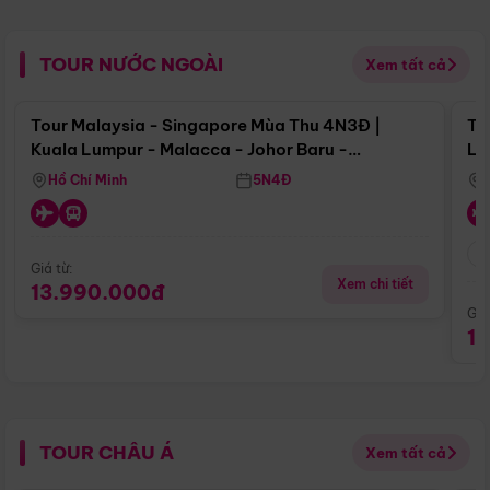
TOUR NƯỚC NGOÀI
Xem tất cả
Điểm nổi bật
Tour Malaysia - Singapore Mùa Thu 4N3Đ |
To
Kuala Lumpur - Malacca - Johor Baru -
Lử
Singapore
Hồ Chí Minh
5N4Đ
Giá từ:
Xem chi tiết
13.990.000đ
Giá
1
TOUR CHÂU Á
Xem tất cả
Điểm nổi bật