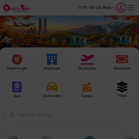
TP. Hồ Chí Minh
Tour trọn gói
Khách sạn
Vé máy bay
Vé vui chơi
Thêm
Visa
Xe đưa đón
Combo