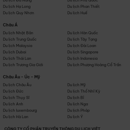
Du lịch Đà Nẵng
Du lịch Phú Quốc
Du lịch Hạ Long
Du lịch Phan Thiết
Du lịch Quy Nhơn
Du lịch Huế
Châu Á
Du lịch Nhật Bản
Du lịch Hàn Quốc
Du lịch Trung Quốc
Du lịch Tây Tạng
Du lịch Malaysia
Du lịch Đài Loan
Du lịch Dubai
Du lịch Singapore
Du lịch Thái Lan
Du lịch Indonesia
Du lịch Trương Gia Giới
Du lịch Phượng Hoàng Cổ Trấn
Châu Âu - Úc - Mỹ
Du lịch Châu Âu
Du lịch Mỹ
Du lịch Đức
Du lịch Thổ Nhĩ Kỳ
Du lịch Thụy Sĩ
Du lịch Bỉ
Du lịch Anh
Du lịch Nga
Du lịch luxembourg
Du lịch Pháp
Du lịch Hà Lan
Du lịch Ý
CÔNG TY CỔ PHẦN TRUYỀN THÔNG DU LỊCH VIỆT