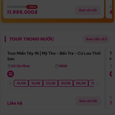
13.999.000đ
5.5
-14%
Xem chi tiết
11.999.000đ
4
TOUR TRONG NƯỚC
Xem tất cả
Điểm nổi bật
Tour Miền Tây 1N | Mỹ Tho - Bến Tre - Cù Lao Thới
To
Sơn
Hu
Hồ Chí Minh
1N0Đ
14/08
16/08
23/08
30/08
06/09
13/09
20/0
Giá
Xem chi tiết
7
Liên hệ