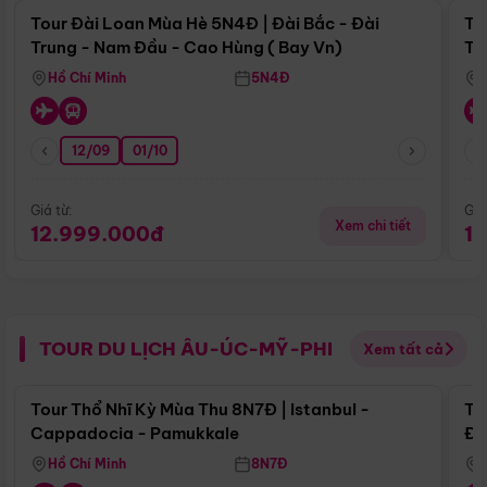
Tour Đài Loan Mùa Hè 5N4Đ | Đài Bắc - Đài
To
Trung - Nam Đầu - Cao Hùng ( Bay Vn)
Tr
Hồ Chí Minh
5N4Đ
12/09
01/10
Giá từ:
Giá
Xem chi tiết
12.999.000đ
1
TOUR DU LỊCH ÂU-ÚC-MỸ-PHI
Xem tất cả
Điểm nổi bật
Tour Thổ Nhĩ Kỳ Mùa Thu 8N7Đ | Istanbul -
To
Cappadocia - Pamukkale
Đế
Hồ Chí Minh
8N7Đ