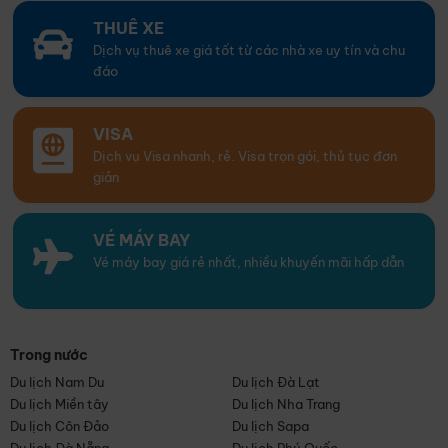
THUÊ XE
Dịch vụ thuê xe giá tốt từ các nhà xe uy tín và chu
đáo
VISA
Dịch vụ Visa nhanh, rẻ. Visa trọn gói, thủ tục đơn
giản
VÉ MÁY BAY
Vé máy bay giá rẻ nhất, nhiều khuyến mãi hấp dẫn
Trong nước
Du lịch Nam Du
Du lịch Đà Lạt
Du lịch Miền tây
Du lịch Nha Trang
Du lịch Côn Đảo
Du lịch Sapa