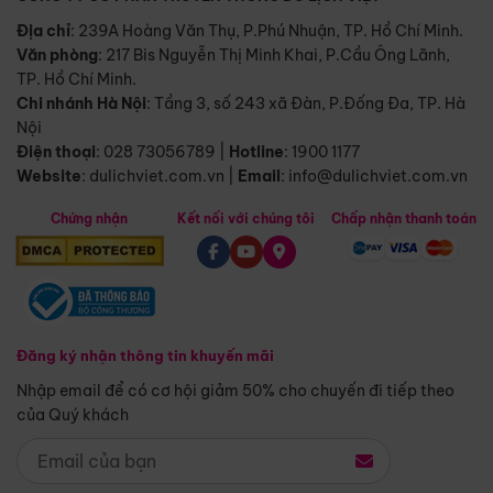
Địa chỉ
: 239A Hoàng Văn Thụ, P.Phú Nhuận, TP. Hồ Chí Minh.
Văn phòng
:
217 Bis Nguyễn Thị Minh Khai, P.Cầu Ông Lãnh,
TP. Hồ Chí Minh.
Chi nhánh Hà Nội
:
Tầng 3, số 243 xã Đàn, P.Đống Đa, TP. Hà
Nội
Điện thoại
:
028 73056789
|
Hotline
:
1900 1177
Website
:
dulichviet.com.vn
|
Email
:
info@dulichviet.com.vn
Chứng nhận
Kết nối với chúng tôi
Chấp nhận thanh toán
Đăng ký nhận thông tin khuyến mãi
Nhập email để có cơ hội giảm 50% cho chuyến đi tiếp theo
của Quý khách