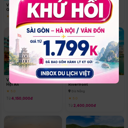
Quoc
Vinpearl Resort & Spa Phu
Phú Quốc
Quoc
★ 5.0
★ 5.0
Vinpearl Resort & Golf Nam
Melia Vinpearl Danang
Hội An
Riverfront
★ 5.0
Đà Nẵng
Từ
4,150,000đ
★ 5.0
Từ
2,400,000đ