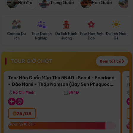
Nội địa
Trung Quốc
Hàn Quốc
N
Combo Du
Tour Doanh
Du lịch Hành
Tour Hoa Anh
Du lịch Mùa
D
lịch
Nghiệp
Hương
Đào
Hè
TOUR GIỜ CHÓT
Xem tất cả
Điểm nổi bật
Còn
17 ngày 06:30:29
Cò
Tour Hàn Quốc Mùa Thu 5N4Đ | Seoul - Everland
To
- Đảo Nami - Tháp Namsan (Bay Sun Phuquoc
Hò
Bay Sun Phuquoc Airways
Tặ
Airways)
Aq
Hồ Chí Minh
5N4Đ
26/08
‹
Còn 9/10 chỗ
Còn 9/10 chỗ
C
C