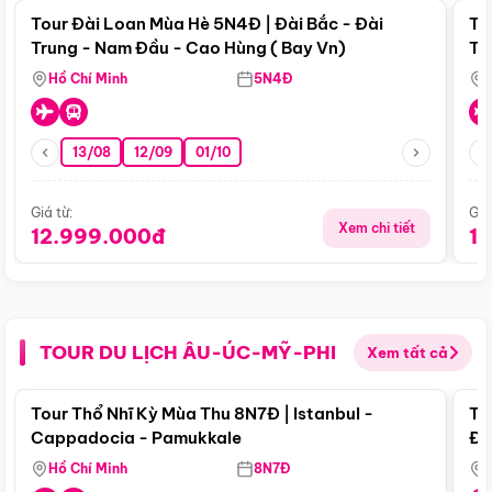
Tour Đài Loan Mùa Hè 5N4Đ | Đài Bắc - Đài
To
Trung - Nam Đầu - Cao Hùng ( Bay Vn)
Tr
Hồ Chí Minh
5N4Đ
13/08
12/09
01/10
Giá từ:
Giá
Xem chi tiết
12.999.000đ
1
TOUR DU LỊCH ÂU-ÚC-MỸ-PHI
Xem tất cả
Điểm nổi bật
Tour Thổ Nhĩ Kỳ Mùa Thu 8N7Đ | Istanbul -
To
Cappadocia - Pamukkale
Đế
Hồ Chí Minh
8N7Đ