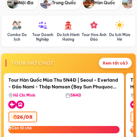
Nội địa
Trung Quốc
Hàn Quốc
N
Combo Du
Tour Doanh
Du lịch Hành
Tour Hoa Anh
Du lịch Mùa
D
lịch
Nghiệp
Hương
Đào
Hè
TOUR GIỜ CHÓT
Xem tất cả
Điểm nổi bật
Còn
17 ngày 19:38:45
Cò
Tour Hàn Quốc Mùa Thu 5N4Đ | Seoul - Everland
To
- Đảo Nami - Tháp Namsan (Bay Sun Phuquoc
Hò
Bay Sun Phuquoc Airways
Tặ
Airways)
Aq
Hồ Chí Minh
5N4Đ
26/08
‹
Còn 10 chỗ
Còn 10 chỗ
C
C