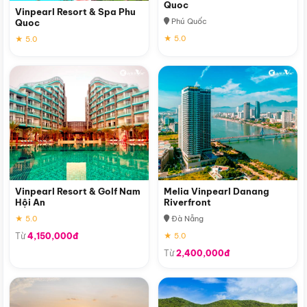
Quoc
Vinpearl Resort & Spa Phu
Phú Quốc
Quoc
★ 5.0
★ 5.0
Vinpearl Resort & Golf Nam
Melia Vinpearl Danang
Hội An
Riverfront
★ 5.0
Đà Nẵng
Từ
4,150,000đ
★ 5.0
Từ
2,400,000đ