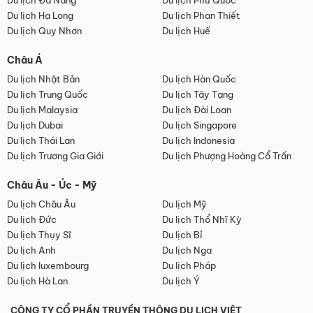
Du lịch Đà Nẵng
Du lịch Phú Quốc
Du lịch Hạ Long
Du lịch Phan Thiết
Du lịch Quy Nhơn
Du lịch Huế
Châu Á
Du lịch Nhật Bản
Du lịch Hàn Quốc
Du lịch Trung Quốc
Du lịch Tây Tạng
Du lịch Malaysia
Du lịch Đài Loan
Du lịch Dubai
Du lịch Singapore
Du lịch Thái Lan
Du lịch Indonesia
Du lịch Trương Gia Giới
Du lịch Phượng Hoàng Cổ Trấn
Châu Âu - Úc - Mỹ
Du lịch Châu Âu
Du lịch Mỹ
Du lịch Đức
Du lịch Thổ Nhĩ Kỳ
Du lịch Thụy Sĩ
Du lịch Bỉ
Du lịch Anh
Du lịch Nga
Du lịch luxembourg
Du lịch Pháp
Du lịch Hà Lan
Du lịch Ý
CÔNG TY CỔ PHẦN TRUYỀN THÔNG DU LỊCH VIỆT