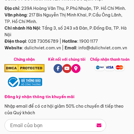
Địa chỉ
: 239A Hoàng Văn Thụ, P.Phú Nhuận, TP. Hồ Chí Minh.
Văn phòng
:
217 Bis Nguyễn Thị Minh Khai, P.Cầu Ông Lãnh,
TP. Hồ Chí Minh.
Chi nhánh Hà Nội
:
Tầng 3, số 243 xã Đàn, P.Đống Đa, TP. Hà
Nội
Điện thoại
:
028 73056789
|
Hotline
:
1900 1177
Website
:
dulichviet.com.vn
|
Email
:
info@dulichviet.com.vn
Chứng nhận
Kết nối với chúng tôi
Chấp nhận thanh toán
Đăng ký nhận thông tin khuyến mãi
Nhập email để có cơ hội giảm 50% cho chuyến đi tiếp theo
của Quý khách