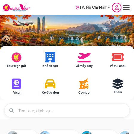
TP. Hồ Chí Minh
Tour trọn gói
Khách sạn
Vé máy bay
Vé vui chơi
Thêm
Visa
Xe đưa đón
Combo