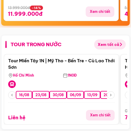
13.999.000đ
5.5
-14%
Xem chi tiết
11.999.000đ
4
TOUR TRONG NƯỚC
Xem tất cả
Điểm nổi bật
Tour Miền Tây 1N | Mỹ Tho - Bến Tre - Cù Lao Thới
To
Sơn
Hu
Hồ Chí Minh
1N0Đ
16/08
23/08
30/08
06/09
13/09
20/09
27/0
Giá
Xem chi tiết
7
Liên hệ