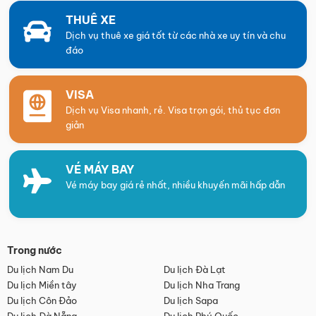
THUÊ XE
Dịch vụ thuê xe giá tốt từ các nhà xe uy tín và chu
đáo
VISA
Dịch vụ Visa nhanh, rẻ. Visa trọn gói, thủ tục đơn
giản
VÉ MÁY BAY
Vé máy bay giá rẻ nhất, nhiều khuyến mãi hấp dẫn
Trong nước
Du lịch Nam Du
Du lịch Đà Lạt
Du lịch Miền tây
Du lịch Nha Trang
Du lịch Côn Đảo
Du lịch Sapa