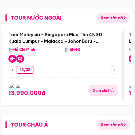
TOUR NƯỚC NGOÀI
Xem tất cả
Điểm nổi bật
Tour Malaysia - Singapore Mùa Thu 4N3Đ |
To
Kuala Lumpur - Malacca - Johor Baru -
Lử
Singapore
Hồ Chí Minh
5N4Đ
13/08
Giá từ:
Giá
Xem chi tiết
13.990.000đ
1
TOUR CHÂU Á
Xem tất cả
Điểm nổi bật