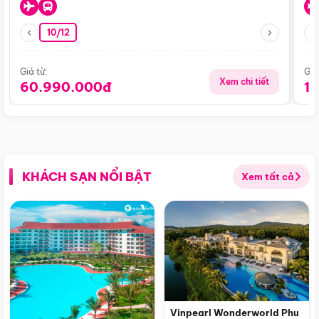
10/12
Giá từ:
Giá
Xem chi tiết
60.990.000đ
1
KHÁCH SẠN NỔI BẬT
Xem tất cả
Vinpearl Wonderworld Phu