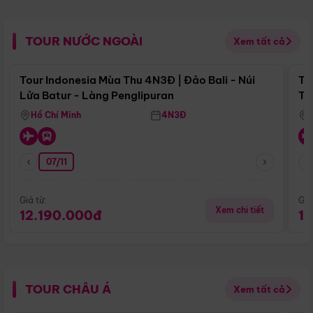
TOUR NƯỚC NGOÀI
Xem tất cả
Điểm nổi bật
Tour Indonesia Mùa Thu 4N3Đ | Đảo Bali - Núi
To
Lửa Batur - Làng Penglipuran
Tr
Hồ Chí Minh
4N3Đ
07/11
Giá từ:
Giá
Xem chi tiết
12.190.000đ
1
TOUR CHÂU Á
Xem tất cả
Điểm nổi bật