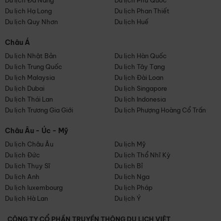
Du lịch Đà Nẵng
Du lịch Phú Quốc
Du lịch Hạ Long
Du lịch Phan Thiết
Du lịch Quy Nhơn
Du lịch Huế
Châu Á
Du lịch Nhật Bản
Du lịch Hàn Quốc
Du lịch Trung Quốc
Du lịch Tây Tạng
Du lịch Malaysia
Du lịch Đài Loan
Du lịch Dubai
Du lịch Singapore
Du lịch Thái Lan
Du lịch Indonesia
Du lịch Trương Gia Giới
Du lịch Phượng Hoàng Cổ Trấn
Châu Âu - Úc - Mỹ
Du lịch Châu Âu
Du lịch Mỹ
Du lịch Đức
Du lịch Thổ Nhĩ Kỳ
Du lịch Thụy Sĩ
Du lịch Bỉ
Du lịch Anh
Du lịch Nga
Du lịch luxembourg
Du lịch Pháp
Du lịch Hà Lan
Du lịch Ý
CÔNG TY CỔ PHẦN TRUYỀN THÔNG DU LỊCH VIỆT