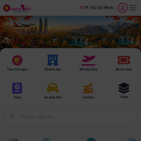
TP. Hồ Chí Minh
Tour trọn gói
Khách sạn
Vé máy bay
Vé vui chơi
Thêm
Visa
Xe đưa đón
Combo