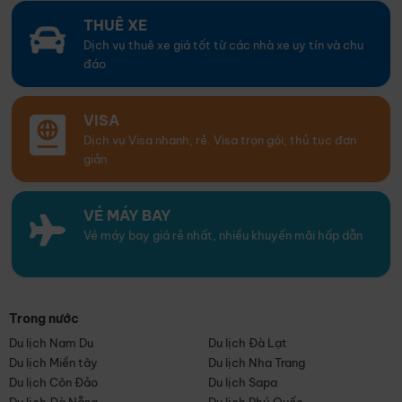
THUÊ XE
Dịch vụ thuê xe giá tốt từ các nhà xe uy tín và chu
đáo
VISA
Dịch vụ Visa nhanh, rẻ. Visa trọn gói, thủ tục đơn
giản
VÉ MÁY BAY
Vé máy bay giá rẻ nhất, nhiều khuyến mãi hấp dẫn
Trong nước
Du lịch Nam Du
Du lịch Đà Lạt
Du lịch Miền tây
Du lịch Nha Trang
Du lịch Côn Đảo
Du lịch Sapa