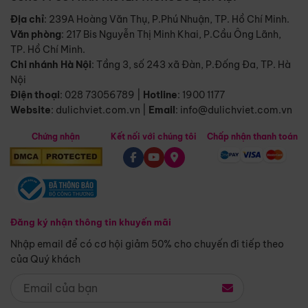
Địa chỉ
: 239A Hoàng Văn Thụ, P.Phú Nhuận, TP. Hồ Chí Minh.
Văn phòng
:
217 Bis Nguyễn Thị Minh Khai, P.Cầu Ông Lãnh,
TP. Hồ Chí Minh.
Chi nhánh Hà Nội
:
Tầng 3, số 243 xã Đàn, P.Đống Đa, TP. Hà
Nội
Điện thoại
:
028 73056789
|
Hotline
:
1900 1177
Website
:
dulichviet.com.vn
|
Email
:
info@dulichviet.com.vn
Chứng nhận
Kết nối với chúng tôi
Chấp nhận thanh toán
Đăng ký nhận thông tin khuyến mãi
Nhập email để có cơ hội giảm 50% cho chuyến đi tiếp theo
của Quý khách