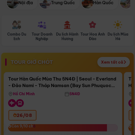
Nội địa
Trung Quốc
Hàn Quốc
N
Combo Du
Tour Doanh
Du lịch Hành
Tour Hoa Anh
Du lịch Mùa
D
lịch
Nghiệp
Hương
Đào
Hè
TOUR GIỜ CHÓT
Xem tất cả
Điểm nổi bật
Còn
16 ngày 17:22:44
Cò
Tour Hàn Quốc Mùa Thu 5N4Đ | Seoul - Everland
To
- Đảo Nami - Tháp Namsan (Bay Sun Phuquoc
Hò
Bay Sun Phuquoc Airways
Tặ
Airways)
Aq
Hồ Chí Minh
5N4Đ
26/08
‹
Còn 9/10 chỗ
Còn 9/10 chỗ
C
C