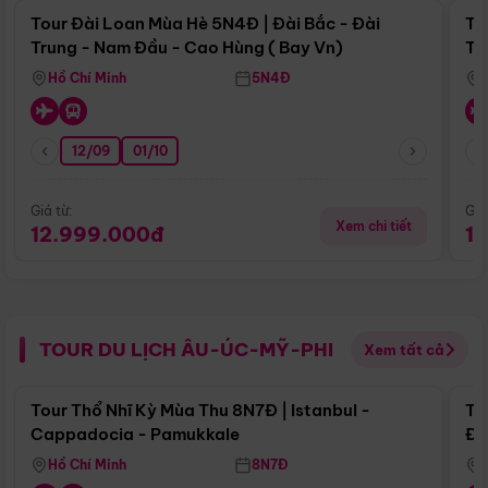
Tour Đài Loan Mùa Hè 5N4Đ | Đài Bắc - Đài
To
Trung - Nam Đầu - Cao Hùng ( Bay Vn)
Tr
Hồ Chí Minh
5N4Đ
12/09
01/10
Giá từ:
Giá
Xem chi tiết
12.999.000đ
1
TOUR DU LỊCH ÂU-ÚC-MỸ-PHI
Xem tất cả
Điểm nổi bật
Tour Thổ Nhĩ Kỳ Mùa Thu 8N7Đ | Istanbul -
To
Cappadocia - Pamukkale
Đế
Hồ Chí Minh
8N7Đ