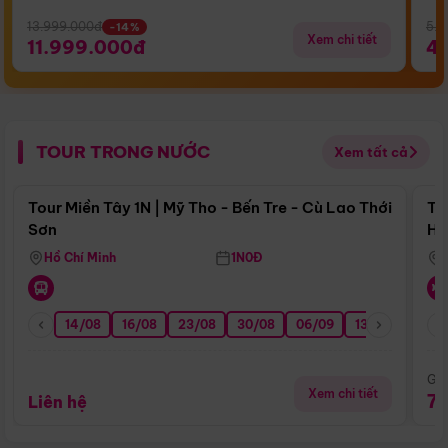
13.999.000đ
5.5
-14%
Xem chi tiết
11.999.000đ
4
TOUR TRONG NƯỚC
Xem tất cả
Điểm nổi bật
Tour Miền Tây 1N | Mỹ Tho - Bến Tre - Cù Lao Thới
To
Sơn
Hu
Hồ Chí Minh
1N0Đ
14/08
16/08
23/08
30/08
06/09
13/09
20/0
Giá
Xem chi tiết
7
Liên hệ