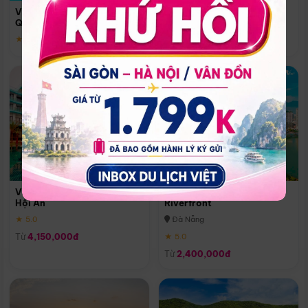
Quoc
Vinpearl Resort & Spa Phu
Phú Quốc
Quoc
★ 5.0
★ 5.0
Vinpearl Resort & Golf Nam
Melia Vinpearl Danang
Hội An
Riverfront
★ 5.0
Đà Nẵng
Từ
4,150,000đ
★ 5.0
Từ
2,400,000đ