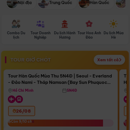
Nội địa
Trung Quốc
Hàn Quốc
N
Combo Du
Tour Doanh
Du lịch Hành
Tour Hoa Anh
Du lịch Mùa
D
lịch
Nghiệp
Hương
Đào
Hè
TOUR GIỜ CHÓT
Xem tất cả
Điểm nổi bật
Còn
17 ngày 10:59:47
Cò
Tour Hàn Quốc Mùa Thu 5N4Đ | Seoul - Everland
To
- Đảo Nami - Tháp Namsan (Bay Sun Phuquoc
Hò
Bay Sun Phuquoc Airways
Tặ
Airways)
Aq
Hồ Chí Minh
5N4Đ
26/08
‹
Còn 9/10 chỗ
Còn 9/10 chỗ
C
C