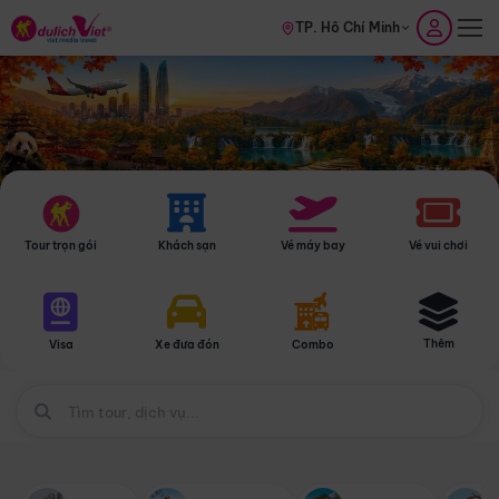
TP. Hồ Chí Minh
Tour trọn gói
Khách sạn
Vé máy bay
Vé vui chơi
Thêm
Visa
Xe đưa đón
Combo