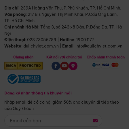
Địa chỉ
: 239A Hoàng Văn Thụ, P.Phú Nhuận, TP. Hồ Chí Minh.
Văn phòng
:
217 Bis Nguyễn Thị Minh Khai, P.Cầu Ông Lãnh,
TP. Hồ Chí Minh.
Chi nhánh Hà Nội
:
Tầng 3, số 243 xã Đàn, P.Đống Đa, TP. Hà
Nội
Điện thoại
:
028 73056789
|
Hotline
:
1900 1177
Website
:
dulichviet.com.vn
|
Email
:
info@dulichviet.com.vn
Chứng nhận
Kết nối với chúng tôi
Chấp nhận thanh toán
Đăng ký nhận thông tin khuyến mãi
Nhập email để có cơ hội giảm 50% cho chuyến đi tiếp theo
của Quý khách