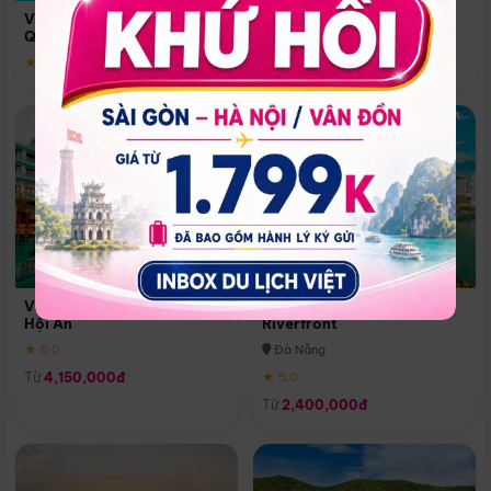
Quoc
Vinpearl Resort & Spa Phu
Phú Quốc
Quoc
★ 5.0
★ 5.0
Vinpearl Resort & Golf Nam
Melia Vinpearl Danang
Hội An
Riverfront
★ 5.0
Đà Nẵng
Từ
4,150,000đ
★ 5.0
Từ
2,400,000đ