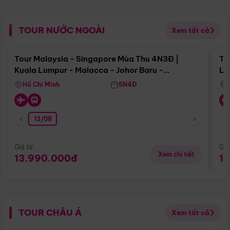
TOUR NƯỚC NGOÀI
Xem tất cả
Điểm nổi bật
Tour Malaysia - Singapore Mùa Thu 4N3Đ |
To
Kuala Lumpur - Malacca - Johor Baru -
Lử
Singapore
Hồ Chí Minh
5N4Đ
13/08
Giá từ:
Giá
Xem chi tiết
13.990.000đ
1
TOUR CHÂU Á
Xem tất cả
Điểm nổi bật