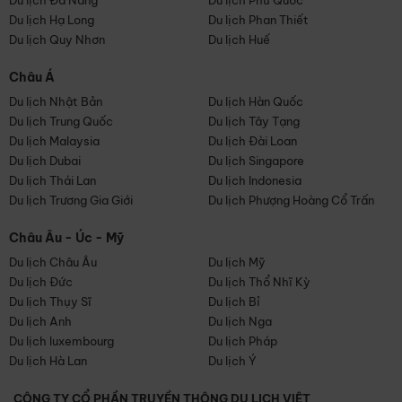
Du lịch Đà Nẵng
Du lịch Phú Quốc
Du lịch Hạ Long
Du lịch Phan Thiết
Du lịch Quy Nhơn
Du lịch Huế
Châu Á
Du lịch Nhật Bản
Du lịch Hàn Quốc
Du lịch Trung Quốc
Du lịch Tây Tạng
Du lịch Malaysia
Du lịch Đài Loan
Du lịch Dubai
Du lịch Singapore
Du lịch Thái Lan
Du lịch Indonesia
Du lịch Trương Gia Giới
Du lịch Phượng Hoàng Cổ Trấn
Châu Âu - Úc - Mỹ
Du lịch Châu Âu
Du lịch Mỹ
Du lịch Đức
Du lịch Thổ Nhĩ Kỳ
Du lịch Thụy Sĩ
Du lịch Bỉ
Du lịch Anh
Du lịch Nga
Du lịch luxembourg
Du lịch Pháp
Du lịch Hà Lan
Du lịch Ý
CÔNG TY CỔ PHẦN TRUYỀN THÔNG DU LỊCH VIỆT