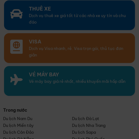
THUÊ XE
Dịch vụ thuê xe giá tốt từ các nhà xe uy tín và chu
đáo
VISA
Dịch vụ Visa nhanh, rẻ. Visa trọn gói, thủ tục đơn
giản
VÉ MÁY BAY
Vé máy bay giá rẻ nhất, nhiều khuyến mãi hấp dẫn
Trong nước
Du lịch Nam Du
Du lịch Đà Lạt
Du lịch Miền tây
Du lịch Nha Trang
Du lịch Côn Đảo
Du lịch Sapa