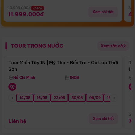
13.999.000đ
5.5
-14%
Xem chi tiết
11.999.000đ
4
TOUR TRONG NƯỚC
Xem tất cả
Điểm nổi bật
Tour Miền Tây 1N | Mỹ Tho - Bến Tre - Cù Lao Thới
To
Sơn
Hu
Hồ Chí Minh
1N0Đ
14/08
16/08
23/08
30/08
06/09
13/09
20/0
Giá
Xem chi tiết
7
Liên hệ