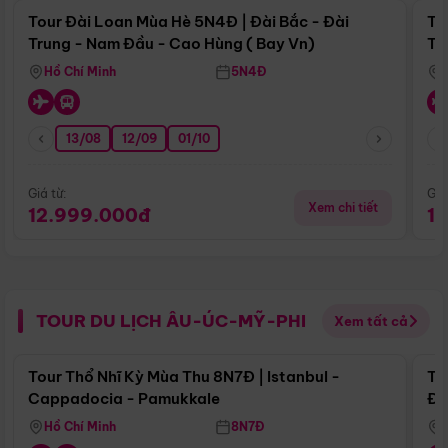
Tour Đài Loan Mùa Hè 5N4Đ | Đài Bắc - Đài
To
Trung - Nam Đầu - Cao Hùng ( Bay Vn)
Tr
Hồ Chí Minh
5N4Đ
13/08
12/09
01/10
Giá từ:
Giá
Xem chi tiết
12.999.000đ
1
TOUR DU LỊCH ÂU-ÚC-MỸ-PHI
Xem tất cả
Điểm nổi bật
Tour Thổ Nhĩ Kỳ Mùa Thu 8N7Đ | Istanbul -
To
Cappadocia - Pamukkale
Đế
Hồ Chí Minh
8N7Đ