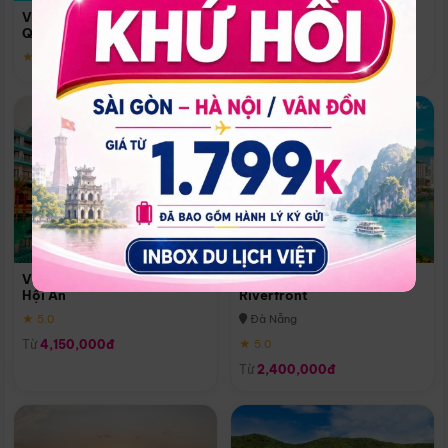
Quoc
Vinpearl Resort & Spa Phu
Phú Quốc
Quoc
★ 5.0
★ 5.0
Vinpearl Resort & Golf Nam
Melia Vinpearl Danang
Hội An
Riverfront
★ 5.0
Đà Nẵng
Từ
4,150,000đ
★ 5.0
Từ
2,400,000đ