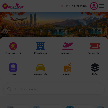
TP. Hồ Chí Minh
Tour trọn gói
Khách sạn
Vé máy bay
Vé vui chơi
Thêm
Visa
Xe đưa đón
Combo