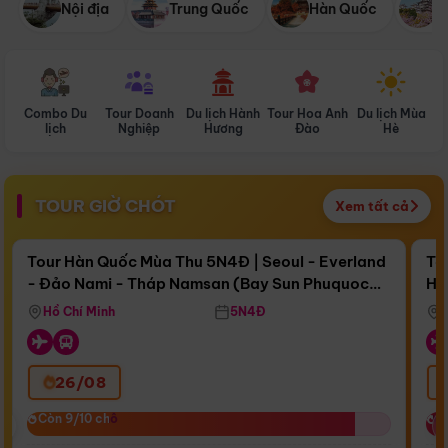
Nội địa
Trung Quốc
Hàn Quốc
N
Combo Du
Tour Doanh
Du lịch Hành
Tour Hoa Anh
Du lịch Mùa
D
lịch
Nghiệp
Hương
Đào
Hè
TOUR GIỜ CHÓT
Xem tất cả
Điểm nổi bật
Còn
17 ngày 09:59:47
Cò
Tour Hàn Quốc Mùa Thu 5N4Đ | Seoul - Everland
To
- Đảo Nami - Tháp Namsan (Bay Sun Phuquoc
Hò
Bay Sun Phuquoc Airways
Tặ
Airways)
Aq
Hồ Chí Minh
5N4Đ
26/08
‹
Còn 9/10 chỗ
Còn 9/10 chỗ
C
C