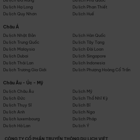
Du lịch Đà Nẵng
Du lịch Phú Quốc
Du lịch Hạ Long
Du lịch Phan Thiết
Du lịch Quy Nhơn
Du lịch Huế
Châu Á
Du lịch Nhật Bản
Du lịch Hàn Quốc
Du lịch Trung Quốc
Du lịch Tây Tạng
Du lịch Malaysia
Du lịch Đài Loan
Du lịch Dubai
Du lịch Singapore
Du lịch Thái Lan
Du lịch Indonesia
Du lịch Trương Gia Giới
Du lịch Phượng Hoàng Cổ Trấn
Châu Âu - Úc - Mỹ
Du lịch Châu Âu
Du lịch Mỹ
Du lịch Đức
Du lịch Thổ Nhĩ Kỳ
Du lịch Thụy Sĩ
Du lịch Bỉ
Du lịch Anh
Du lịch Nga
Du lịch luxembourg
Du lịch Pháp
Du lịch Hà Lan
Du lịch Ý
CÔNG TY CỔ PHẦN TRUYỀN THÔNG DU LỊCH VIỆT