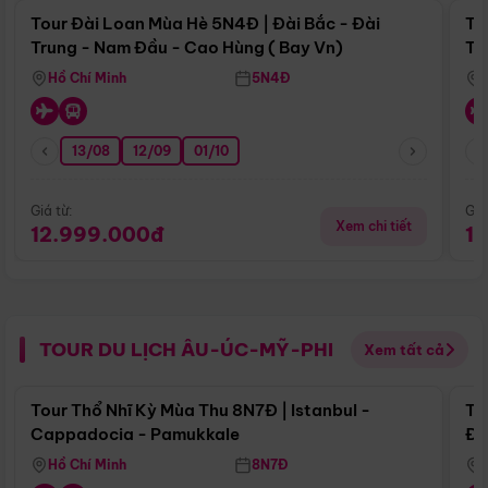
Tour Đài Loan Mùa Hè 5N4Đ | Đài Bắc - Đài
To
Trung - Nam Đầu - Cao Hùng ( Bay Vn)
Tr
Hồ Chí Minh
5N4Đ
13/08
12/09
01/10
Giá từ:
Giá
Xem chi tiết
12.999.000đ
1
TOUR DU LỊCH ÂU-ÚC-MỸ-PHI
Xem tất cả
Điểm nổi bật
Tour Thổ Nhĩ Kỳ Mùa Thu 8N7Đ | Istanbul -
To
Cappadocia - Pamukkale
Đế
Hồ Chí Minh
8N7Đ