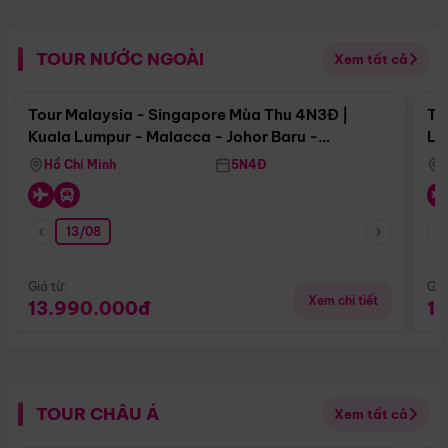
TOUR NƯỚC NGOÀI
Xem tất cả
Điểm nổi bật
Tour Malaysia - Singapore Mùa Thu 4N3Đ |
To
Kuala Lumpur - Malacca - Johor Baru -
Lử
Singapore
Hồ Chí Minh
5N4Đ
13/08
Giá từ:
Giá
Xem chi tiết
13.990.000đ
1
TOUR CHÂU Á
Xem tất cả
Điểm nổi bật