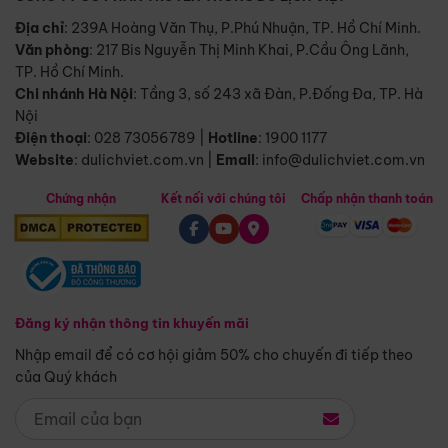
Địa chỉ
: 239A Hoàng Văn Thụ, P.Phú Nhuận, TP. Hồ Chí Minh.
Văn phòng
:
217 Bis Nguyễn Thị Minh Khai, P.Cầu Ông Lãnh,
TP. Hồ Chí Minh.
Chi nhánh Hà Nội
:
Tầng 3, số 243 xã Đàn, P.Đống Đa, TP. Hà
Nội
Điện thoại
:
028 73056789
|
Hotline
:
1900 1177
Website
:
dulichviet.com.vn
|
Email
:
info@dulichviet.com.vn
Chứng nhận
Kết nối với chúng tôi
Chấp nhận thanh toán
Đăng ký nhận thông tin khuyến mãi
Nhập email để có cơ hội giảm 50% cho chuyến đi tiếp theo
của Quý khách