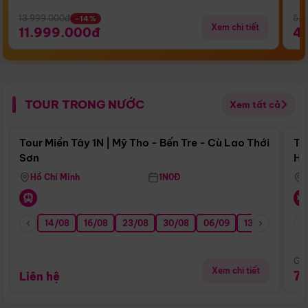
13.999.000đ
5.5
-14%
Xem chi tiết
11.999.000đ
4
TOUR TRONG NƯỚC
Xem tất cả
Điểm nổi bật
Tour Miền Tây 1N | Mỹ Tho - Bến Tre - Cù Lao Thới
To
Sơn
Hu
Hồ Chí Minh
1N0Đ
14/08
16/08
23/08
30/08
06/09
13/09
20/0
Giá
Xem chi tiết
7
Liên hệ