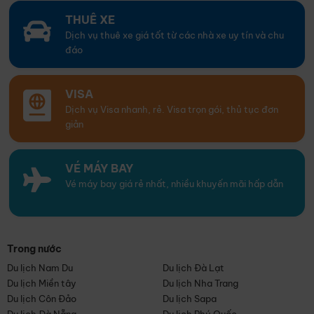
THUÊ XE
Dịch vụ thuê xe giá tốt từ các nhà xe uy tín và chu
đáo
VISA
Dịch vụ Visa nhanh, rẻ. Visa trọn gói, thủ tục đơn
giản
VÉ MÁY BAY
Vé máy bay giá rẻ nhất, nhiều khuyến mãi hấp dẫn
Trong nước
Du lịch Nam Du
Du lịch Đà Lạt
Du lịch Miền tây
Du lịch Nha Trang
Du lịch Côn Đảo
Du lịch Sapa