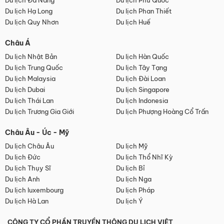
Du lịch Đà Nẵng
Du lịch Phú Quốc
Du lịch Hạ Long
Du lịch Phan Thiết
Du lịch Quy Nhơn
Du lịch Huế
Châu Á
Du lịch Nhật Bản
Du lịch Hàn Quốc
Du lịch Trung Quốc
Du lịch Tây Tạng
Du lịch Malaysia
Du lịch Đài Loan
Du lịch Dubai
Du lịch Singapore
Du lịch Thái Lan
Du lịch Indonesia
Du lịch Trương Gia Giới
Du lịch Phượng Hoàng Cổ Trấn
Châu Âu - Úc - Mỹ
Du lịch Châu Âu
Du lịch Mỹ
Du lịch Đức
Du lịch Thổ Nhĩ Kỳ
Du lịch Thụy Sĩ
Du lịch Bỉ
Du lịch Anh
Du lịch Nga
Du lịch luxembourg
Du lịch Pháp
Du lịch Hà Lan
Du lịch Ý
CÔNG TY CỔ PHẦN TRUYỀN THÔNG DU LỊCH VIỆT