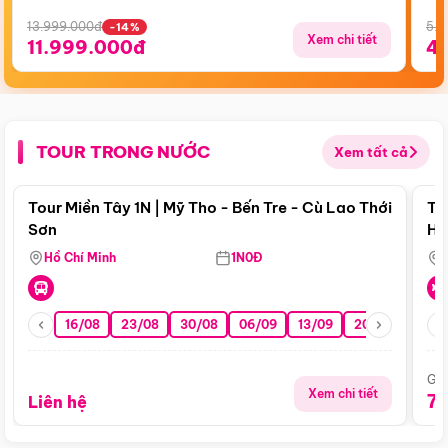
13.999.000đ
5.5
-14%
Xem chi tiết
11.999.000đ
4
TOUR TRONG NƯỚC
Xem tất cả
Điểm nổi bật
Tour Miền Tây 1N | Mỹ Tho - Bến Tre - Cù Lao Thới
To
Sơn
Hu
Hồ Chí Minh
1N0Đ
16/08
23/08
30/08
06/09
13/09
20/09
27/0
Giá
Xem chi tiết
7
Liên hệ