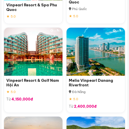
Quoc
Vinpearl Resort & Spa Phu
Phú Quốc
Quoc
★ 5.0
★ 5.0
Vinpearl Resort & Golf Nam
Melia Vinpearl Danang
Hội An
Riverfront
★ 5.0
Đà Nẵng
Từ
4,150,000đ
★ 5.0
Từ
2,400,000đ