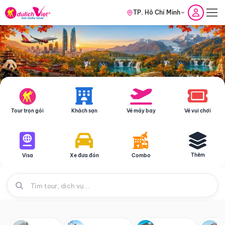
TP. Hồ Chí Minh
Tour trọn gói
Khách sạn
Vé máy bay
Vé vui chơi
Thêm
Visa
Xe đưa đón
Combo