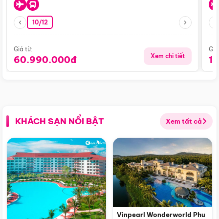
10/12
Giá từ:
Giá
Xem chi tiết
60.990.000đ
1
KHÁCH SẠN NỔI BẬT
Xem tất cả
Vinpearl Wonderworld Phu