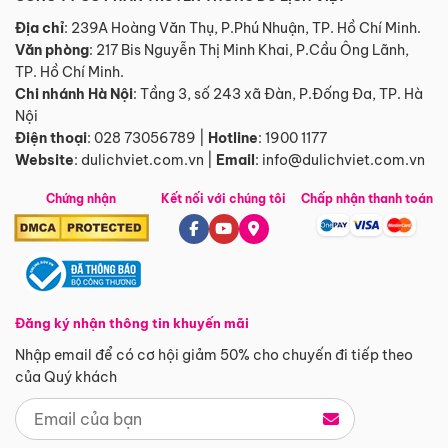
Địa chỉ
: 239A Hoàng Văn Thụ, P.Phú Nhuận, TP. Hồ Chí Minh.
Văn phòng
:
217 Bis Nguyễn Thị Minh Khai, P.Cầu Ông Lãnh,
TP. Hồ Chí Minh.
Chi nhánh Hà Nội
:
Tầng 3, số 243 xã Đàn, P.Đống Đa, TP. Hà
Nội
Điện thoại
:
028 73056789
|
Hotline
:
1900 1177
Website
:
dulichviet.com.vn
|
Email
:
info@dulichviet.com.vn
Chứng nhận
Kết nối với chúng tôi
Chấp nhận thanh toán
Đăng ký nhận thông tin khuyến mãi
Nhập email để có cơ hội giảm 50% cho chuyến đi tiếp theo
của Quý khách