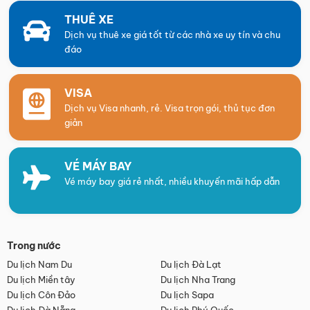
THUÊ XE
Dịch vụ thuê xe giá tốt từ các nhà xe uy tín và chu
đáo
VISA
Dịch vụ Visa nhanh, rẻ. Visa trọn gói, thủ tục đơn
giản
VÉ MÁY BAY
Vé máy bay giá rẻ nhất, nhiều khuyến mãi hấp dẫn
Trong nước
Du lịch Nam Du
Du lịch Đà Lạt
Du lịch Miền tây
Du lịch Nha Trang
Du lịch Côn Đảo
Du lịch Sapa