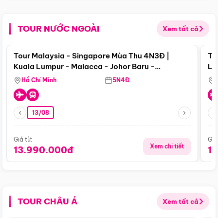
TOUR NƯỚC NGOÀI
Xem tất cả
Điểm nổi bật
Tour Malaysia - Singapore Mùa Thu 4N3Đ |
To
Kuala Lumpur - Malacca - Johor Baru -
Lử
Singapore
Hồ Chí Minh
5N4Đ
13/08
Giá từ:
Giá
Xem chi tiết
13.990.000đ
1
TOUR CHÂU Á
Xem tất cả
Điểm nổi bật