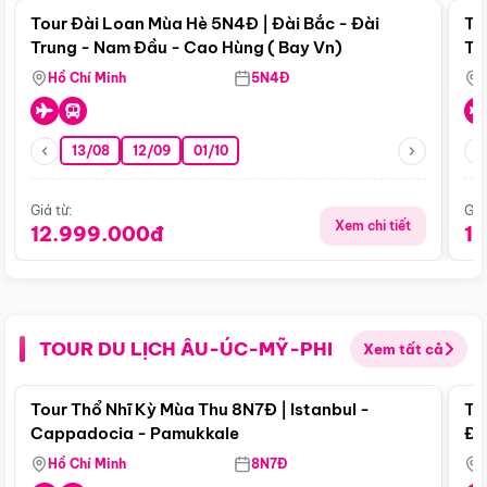
Tour Đài Loan Mùa Hè 5N4Đ | Đài Bắc - Đài
To
Trung - Nam Đầu - Cao Hùng ( Bay Vn)
Tr
Hồ Chí Minh
5N4Đ
13/08
12/09
01/10
Giá từ:
Giá
Xem chi tiết
12.999.000đ
1
TOUR DU LỊCH ÂU-ÚC-MỸ-PHI
Xem tất cả
Điểm nổi bật
Tour Thổ Nhĩ Kỳ Mùa Thu 8N7Đ | Istanbul -
To
Cappadocia - Pamukkale
Đế
Hồ Chí Minh
8N7Đ