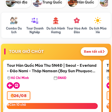
Nội địa
Trung Quốc
Hàn Quốc
N
Combo Du
Tour Doanh
Du lịch Hành
Tour Hoa Anh
Du lịch Mùa
D
lịch
Nghiệp
Hương
Đào
Hè
TOUR GIỜ CHÓT
Xem tất cả
Điểm nổi bật
Còn
17 ngày 19:43:20
Cò
Tour Hàn Quốc Mùa Thu 5N4Đ | Seoul - Everland
To
- Đảo Nami - Tháp Namsan (Bay Sun Phuquoc
Hò
Bay Sun Phuquoc Airways
Tặ
Airways)
Aq
Hồ Chí Minh
5N4Đ
26/08
‹
Còn 10 chỗ
Còn 10 chỗ
C
C